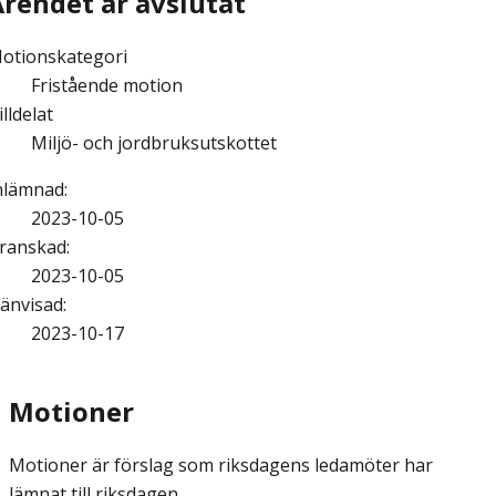
Ärendet är avslutat
otionskategori
Fristående motion
illdelat
Miljö- och jordbruksutskottet
nlämnad
:
2023-10-05
ranskad
:
2023-10-05
änvisad
:
2023-10-17
Motioner
Motioner är förslag som riksdagens ledamöter har
lämnat till riksdagen.