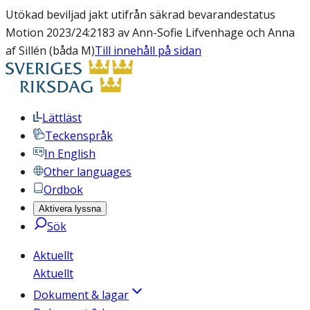
Utökad beviljad jakt utifrån säkrad bevarandestatus
Motion 2023/24:2183 av Ann-Sofie Lifvenhage och Anna
af Sillén (båda M)
Till innehåll på sidan
Lättläst
Teckenspråk
In English
Other languages
Ordbok
Aktivera lyssna
Sök
Aktuellt
Aktuellt
Dokument & lagar