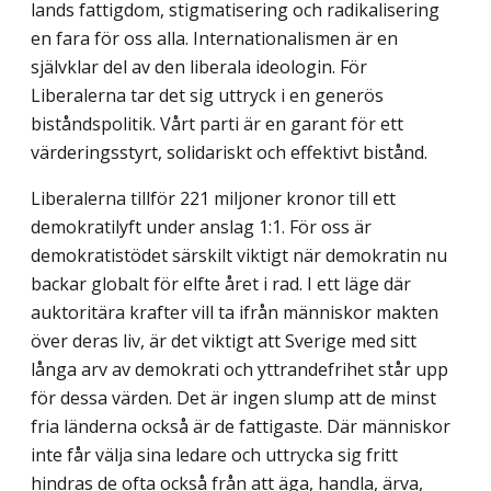
lands fattigdom, stigmatisering och radikalisering
en fara för oss alla. Internationalismen är en
självklar del av den liberala ideologin. För
Liberalerna tar det sig uttryck i en generös
biståndspolitik. Vårt parti är en garant för ett
värderingsstyrt, solidariskt och effektivt bistånd.
Liberalerna tillför 221 miljoner kronor till ett
demokratilyft under anslag 1:1. För oss är
demokratistödet särskilt viktigt när demokratin nu
backar globalt för elfte året i rad. I ett läge där
auktoritära krafter vill ta ifrån människor makten
över deras liv, är det viktigt att Sverige med sitt
långa arv av demokrati och yttrandefrihet står upp
för dessa värden. Det är ingen slump att de minst
fria länderna också är de fattigaste. Där människor
inte får välja sina ledare och uttrycka sig fritt
hindras de ofta också från att äga, handla, ärva,