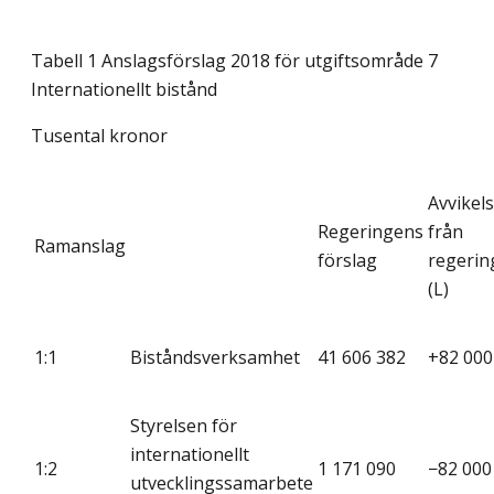
Tabell 1 Anslagsförslag 2018 för utgiftsområde 7
Internationellt bistånd
Tusental kronor
Avvikel
Regeringens
från
Ramanslag
förslag
regerin
(L)
1:1
Biståndsverksamhet
41 606 382
+82 000
Styrelsen för
internationellt
1:2
1 171 090
−82 000
utvecklingssamarbete