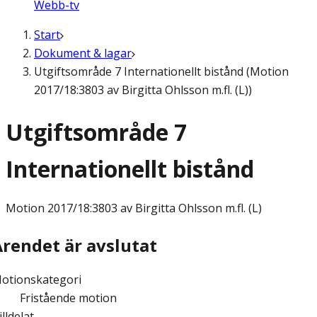
Webb-tv
Start
Dokument & lagar
Utgiftsområde 7 Internationellt bistånd (Motion
2017/18:3803 av Birgitta Ohlsson m.fl. (L))
Utgiftsområde 7
Internationellt bistånd
Motion
2017/18:3803 av Birgitta Ohlsson m.fl. (L)
Ärendet är avslutat
otionskategori
Fristående motion
illdelat