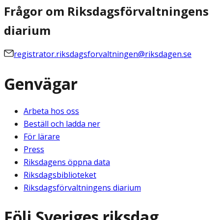
Frågor om Riksdagsförvaltningens
diarium
registrator.riksdagsforvaltningen@riksdagen.se
Genvägar
Arbeta hos oss
Beställ och ladda ner
För lärare
Press
Riksdagens öppna data
Riksdagsbiblioteket
Riksdagsförvaltningens diarium
Följ Sveriges riksdag