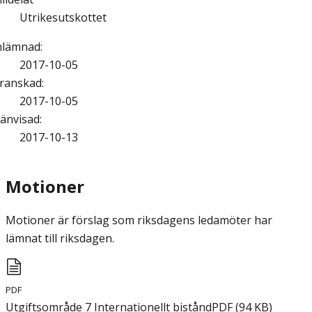
Utrikesutskottet
nlämnad
:
2017-10-05
ranskad
:
2017-10-05
änvisad
:
2017-10-13
Motioner
Motioner är förslag som riksdagens ledamöter har
lämnat till riksdagen.
PDF
Utgiftsområde 7 Internationellt bistånd
PDF
(
94
KB
)