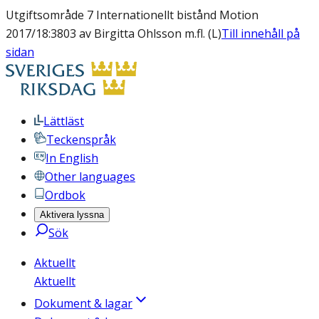
Utgiftsområde 7 Internationellt bistånd Motion
2017/18:3803 av Birgitta Ohlsson m.fl. (L)
Till innehåll på
sidan
Lättläst
Teckenspråk
In English
Other languages
Ordbok
Aktivera lyssna
Sök
Aktuellt
Aktuellt
Dokument & lagar