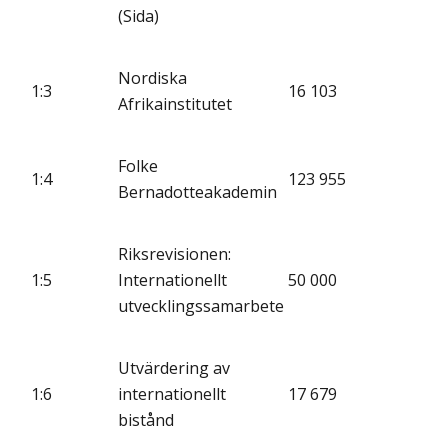
(Sida)
Nordiska
1:3
16 103
Afrikainstitutet
Folke
1:4
123 955
Bernadotteakademin
Riksrevisionen:
1:5
Internationellt
50 000
utvecklingssamarbete
Utvärdering av
1:6
internationellt
17 679
bistånd