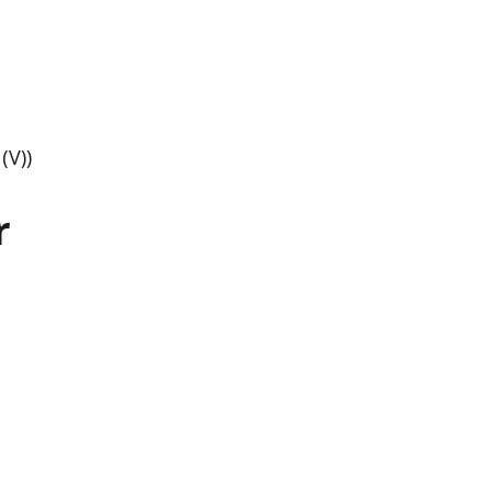
(V))
r