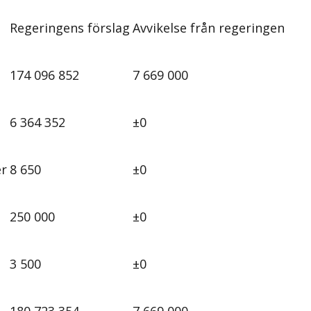
Regeringens förslag
Avvikelse från regeringen
174 096 852
7 669 000
6 364 352
±0
er
8 650
±0
250 000
±0
3 500
±0
180 723 354
7 669 000