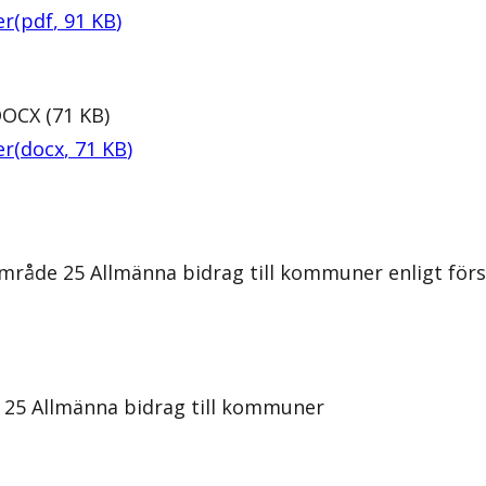
er
(
pdf
,
91
KB
)
DOCX
(
71
KB
)
er
(
docx
,
71
KB
)
råde 25 Allmänna bidrag till kommuner enligt försla
e 25 Allmänna bidrag till kommuner