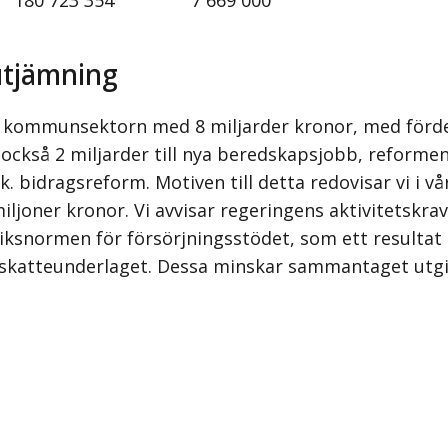
utjämning
ill kommunsektorn med 8 miljarder kronor, med förd
er också 2 miljarder till nya beredskapsjobb, reform
k. bidragsreform. Motiven till detta redovisar vi i v
iljoner kronor. Vi avvisar regeringens aktivitetskra
riksnormen för försörjningsstödet, som ett resultat 
 skatteunderlaget. Dessa minskar sammantaget utgi