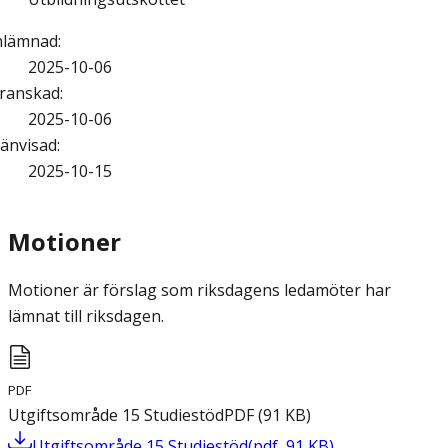
nlämnad
:
2025-10-06
ranskad
:
2025-10-06
änvisad
:
2025-10-15
Motioner
Motioner är förslag som riksdagens ledamöter har
lämnat till riksdagen.
PDF
Utgiftsområde 15 Studiestöd
PDF
(
91
KB
)
Utgiftsområde 15 Studiestöd
(
pdf
,
91
KB
)