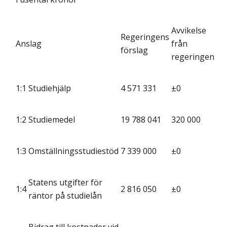
Avvikelse
Regeringens
Anslag
från
förslag
regeringen
1:1
Studiehjälp
4 571 331
±0
1:2
Studiemedel
19 788 041
320 000
1:3
Omställningsstudiestöd
7 339 000
±0
Statens utgifter för
1:4
2 816 050
±0
räntor på studielån
Bidrag till kostnader vid