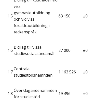
viss
gymnasieutbildning
1:5
63 150
±0
och vid viss
föräldrautbildning i
teckenspråk
Bidrag till vissa
1:6
27 000
±0
studiesociala ändamål
Centrala
1:7
1 163 526
±0
studiestödsnämnden
Överklagandenämnden
1:8
19 496
±0
för studiestöd