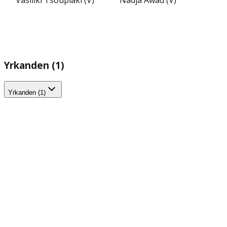
Vasiliki Tsouplaki (V)
Nadja Awad (V)
Yrkanden (1)
Yrkanden (1)