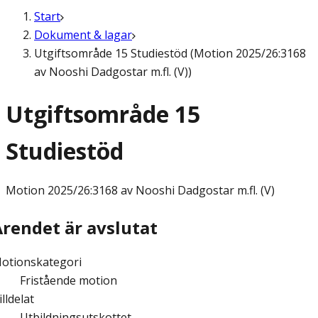
Start
Dokument & lagar
Utgiftsområde 15 Studiestöd (Motion 2025/26:3168
av Nooshi Dadgostar m.fl. (V))
Utgiftsområde 15
Studiestöd
Motion
2025/26:3168 av Nooshi Dadgostar m.fl. (V)
Ärendet är avslutat
otionskategori
Fristående motion
illdelat
Utbildningsutskottet