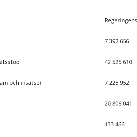
Regeringens
7 392 656
tetsstöd
42 525 610
am och insatser
7 225 952
20 806 041
133 466