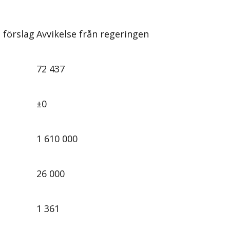
 förslag
Avvikelse från regeringen
72 437
±0
1 610 000
26 000
1 361