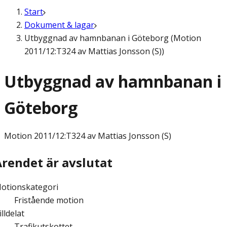
Start
Dokument & lagar
Utbyggnad av hamnbanan i Göteborg (Motion
2011/12:T324 av Mattias Jonsson (S))
Utbyggnad av hamnbanan i
Göteborg
Motion
2011/12:T324 av Mattias Jonsson (S)
Ärendet är avslutat
otionskategori
Fristående motion
illdelat
Trafikutskottet