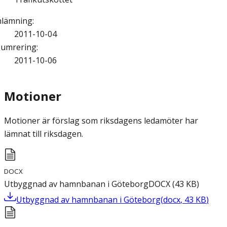
nlämning
:
2011-10-04
umrering
:
2011-10-06
Motioner
Motioner är förslag som riksdagens ledamöter har
lämnat till riksdagen.
DOCX
Utbyggnad av hamnbanan i Göteborg
DOCX
(
43
KB
)
Utbyggnad av hamnbanan i Göteborg
(
docx
,
43
KB
)