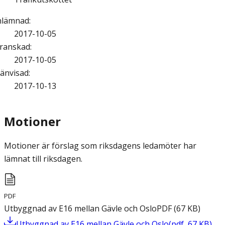
nlämnad
:
2017-10-05
ranskad
:
2017-10-05
änvisad
:
2017-10-13
Motioner
Motioner är förslag som riksdagens ledamöter har
lämnat till riksdagen.
PDF
Utbyggnad av E16 mellan Gävle och Oslo
PDF
(
67
KB
)
Utbyggnad av E16 mellan Gävle och Oslo
(
pdf
,
67
KB
)