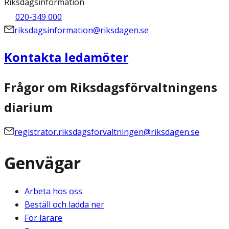
Riksdagsinformation
020-349 000
riksdagsinformation@riksdagen.se
Kontakta ledamöter
Frågor om Riksdagsförvaltningens
diarium
registrator.riksdagsforvaltningen@riksdagen.se
Genvägar
Arbeta hos oss
Beställ och ladda ner
För lärare