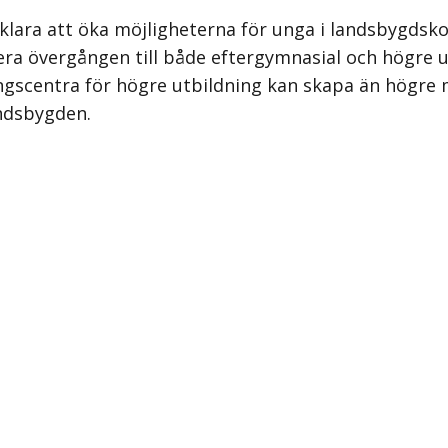
 klara att öka möjligheterna för unga i landsbygdsk
lera övergången till både eftergymnasial och högre
ingscentra för högre utbildning kan skapa än högre m
andsbygden.