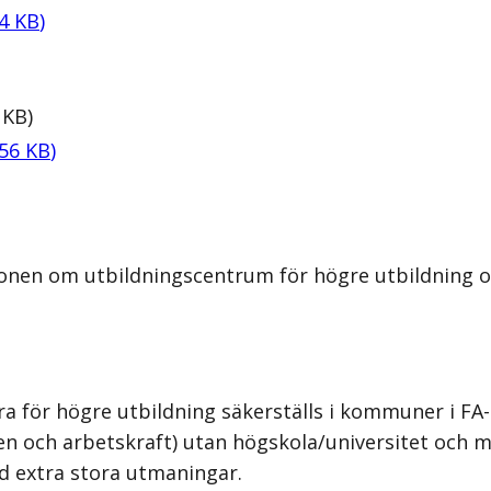
4
KB
)
KB
)
56
KB
)
onen om utbildningscentrum för högre utbildning oc
a för högre utbildning säkerställs i kommuner i F
ällen och arbetskraft) utan högskola/universitet oc
d extra stora utmaningar.