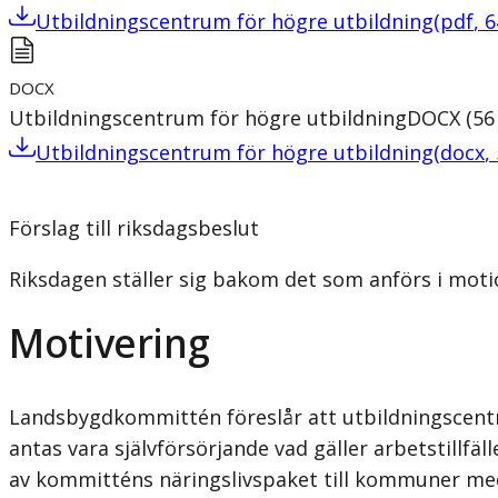
Utbildningscentrum för högre utbildning
(
pdf
,
6
DOCX
Utbildningscentrum för högre utbildning
DOCX
(
56
Utbildningscentrum för högre utbildning
(
docx
,
Förslag till riksdagsbeslut
Riksdagen ställer sig bakom det som anförs i moti
Motivering
Landsbygdkommittén föreslår att utbildningscentr
antas vara självförsörjande vad gäller arbetstillf
av kommitténs näringslivspaket till kommuner me