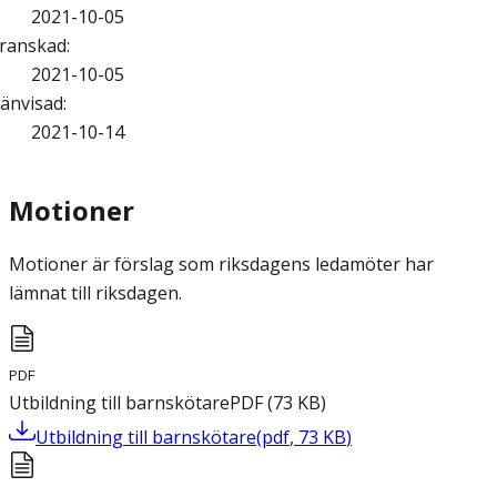
2021-10-05
ranskad
:
2021-10-05
änvisad
:
2021-10-14
Motioner
Motioner är förslag som riksdagens ledamöter har
lämnat till riksdagen.
PDF
Utbildning till barnskötare
PDF
(
73
KB
)
Utbildning till barnskötare
(
pdf
,
73
KB
)