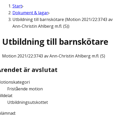
Start
Dokument & lagar
Utbildning till barnskötare (Motion 2021/22:3743 av
Ann-Christin Ahlberg m.fl. (S))
Utbildning till barnskötare
Motion
2021/22:3743 av Ann-Christin Ahlberg m.fl. (S)
Ärendet är avslutat
otionskategori
Fristående motion
illdelat
Utbildningsutskottet
nlämnad
: