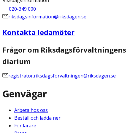
Riksdagsinformation
020-349 000
riksdagsinformation@riksdagen.se
Kontakta ledamöter
Frågor om Riksdagsförvaltningens
diarium
registrator.riksdagsforvaltningen@riksdagen.se
Genvägar
Arbeta hos oss
Beställ och ladda ner
För lärare