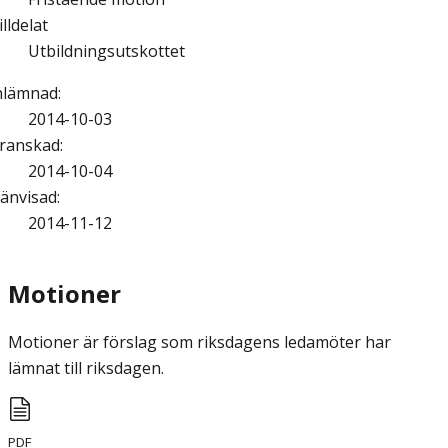
illdelat
Utbildningsutskottet
nlämnad
:
2014-10-03
ranskad
:
2014-10-04
änvisad
:
2014-11-12
Motioner
Motioner är förslag som riksdagens ledamöter har
lämnat till riksdagen.
PDF