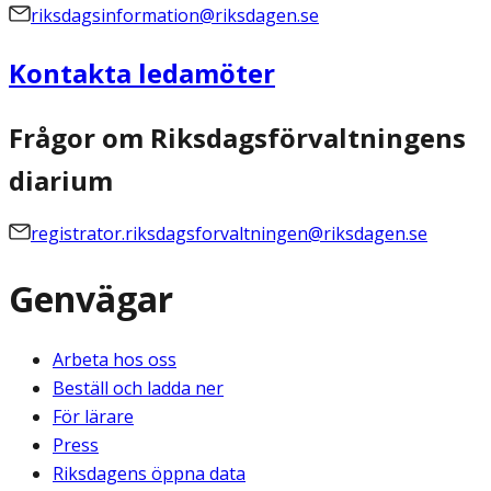
riksdagsinformation@riksdagen.se
Kontakta ledamöter
Frågor om Riksdagsförvaltningens
diarium
registrator.riksdagsforvaltningen@riksdagen.se
Genvägar
Arbeta hos oss
Beställ och ladda ner
För lärare
Press
Riksdagens öppna data