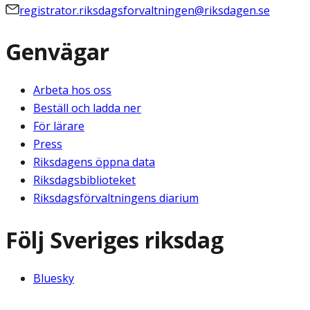
registrator.riksdagsforvaltningen@riksdagen.se
Genvägar
Arbeta hos oss
Beställ och ladda ner
För lärare
Press
Riksdagens öppna data
Riksdagsbiblioteket
Riksdagsförvaltningens diarium
Följ Sveriges riksdag
Bluesky