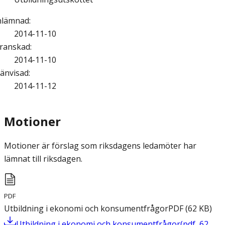
nlämnad
:
2014-11-10
ranskad
:
2014-11-10
änvisad
:
2014-11-12
Motioner
Motioner är förslag som riksdagens ledamöter har
lämnat till riksdagen.
PDF
Utbildning i ekonomi och konsumentfrågor
PDF
(
62
KB
)
Utbildning i ekonomi och konsumentfrågor
(
pdf
,
62