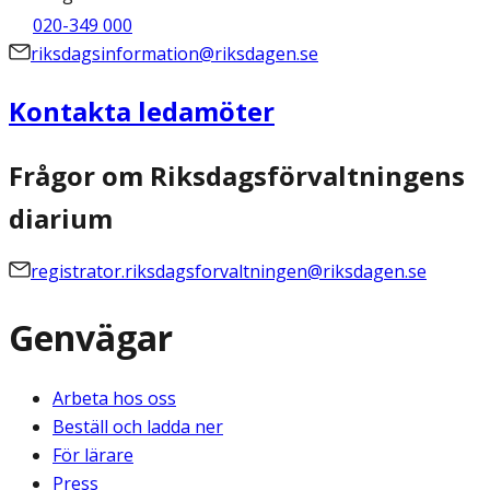
020-349 000
riksdagsinformation@riksdagen.se
Kontakta ledamöter
Frågor om Riksdagsförvaltningens
diarium
registrator.riksdagsforvaltningen@riksdagen.se
Genvägar
Arbeta hos oss
Beställ och ladda ner
För lärare
Press