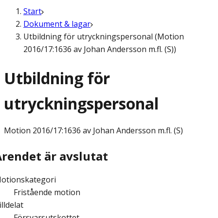
Start
Dokument & lagar
Utbildning för utryckningspersonal (Motion
2016/17:1636 av Johan Andersson m.fl. (S))
Utbildning för
utryckningspersonal
Motion
2016/17:1636 av Johan Andersson m.fl. (S)
Ärendet är avslutat
otionskategori
Fristående motion
illdelat
Försvarsutskottet