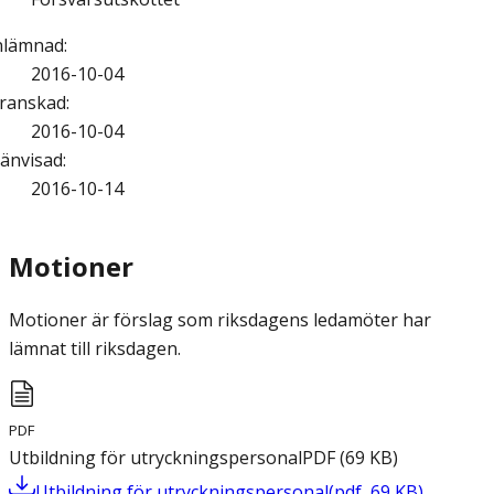
nlämnad
:
2016-10-04
ranskad
:
2016-10-04
änvisad
:
2016-10-14
Motioner
Motioner är förslag som riksdagens ledamöter har
lämnat till riksdagen.
PDF
Utbildning för utryckningspersonal
PDF
(
69
KB
)
Utbildning för utryckningspersonal
(
pdf
,
69
KB
)