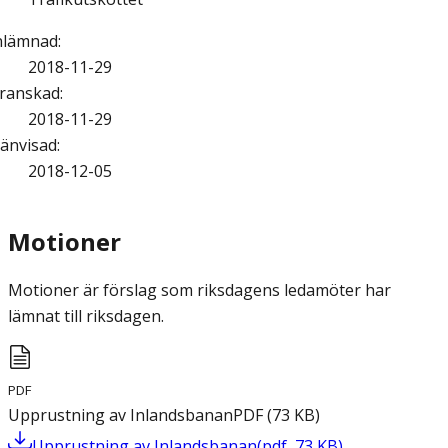
nlämnad
:
2018-11-29
ranskad
:
2018-11-29
änvisad
:
2018-12-05
Motioner
Motioner är förslag som riksdagens ledamöter har
lämnat till riksdagen.
PDF
Upprustning av Inlandsbanan
PDF
(
73
KB
)
Upprustning av Inlandsbanan
(
pdf
,
73
KB
)