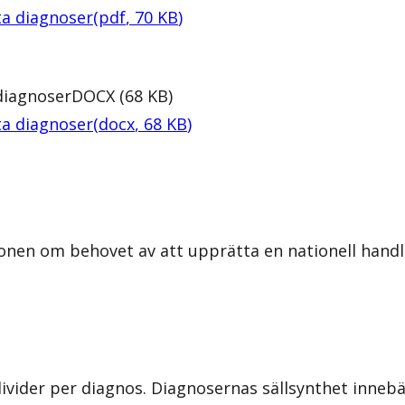
ta diagnoser
(
pdf
,
70
KB
)
diagnoser
DOCX
(
68
KB
)
ta diagnoser
(
docx
,
68
KB
)
onen om behovet av att upprätta en nationell handli
ndivider per diagnos. Diagnosernas sällsynthet inneb