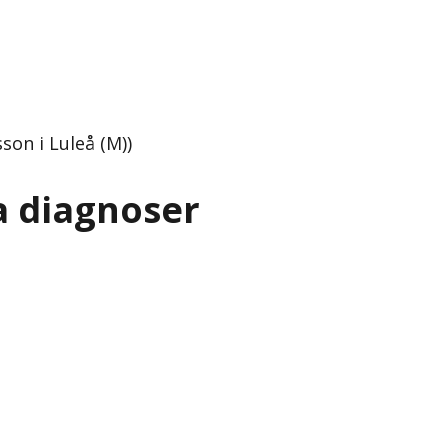
son i Luleå (M))
a diagnoser