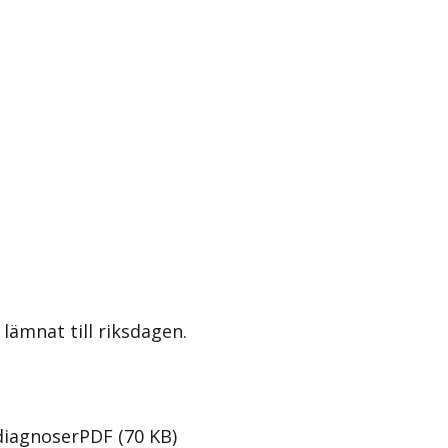
lämnat till riksdagen.
diagnoser
PDF
(
70
KB
)