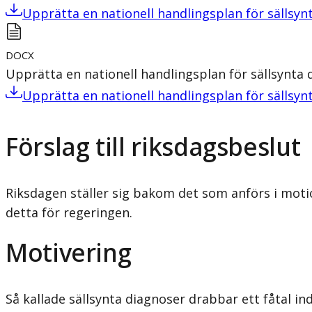
Upprätta en nationell handlingsplan för sällsyn
DOCX
Upprätta en nationell handlingsplan för sällsynta 
Upprätta en nationell handlingsplan för sällsyn
Förslag till riksdagsbeslut
Riksdagen ställer sig bakom det som anförs i moti
detta för regeringen.
Motivering
Så kallade sällsynta diagnoser drabbar ett fåtal i