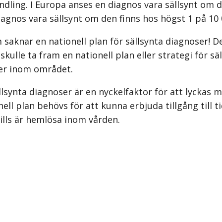
dling. I Europa anses en diagnos vara sällsynt om d
diagnos vara sällsynt om den finns hos högst 1 på 10 
aknar en nationell plan för sällsynta diagnoser! De
lle ta fram en nationell plan eller strategi för säl
rer inom området.
ällsynta diagnoser är en nyckel­faktor för att lyckas
ell plan behövs för att kunna erbjuda tillgång till 
ills är hemlösa inom vården.