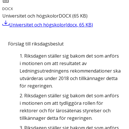
DOCX
Universitet och högskolor
DOCX
(
65
KB
)
Universitet och högskolor
(
docx
,
65
KB
)
Förslag till riksdagsbeslut
Riksdagen ställer sig bakom det som anförs
i motionen om att resultatet av
Ledningsutredningens rekommendationer ska
utvärderas under 2018 och tillkännager detta
för regeringen.
Riksdagen ställer sig bakom det som anförs
i motionen om att tydliggöra rollen för
rektorer och för lärosätenas styrelser och
tillkännager detta för regeringen.
Riksdagen ställer sig bakom det som anförs