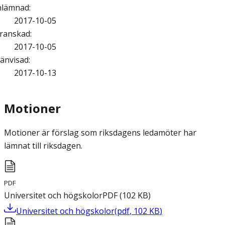
nlämnad
:
2017-10-05
ranskad
:
2017-10-05
änvisad
:
2017-10-13
Motioner
Motioner är förslag som riksdagens ledamöter har
lämnat till riksdagen.
PDF
Universitet och högskolor
PDF
(
102
KB
)
Universitet och högskolor
(
pdf
,
102
KB
)