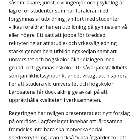
såsom läkare, jurist, civilingenjör och psykolog är
lägre för studenter som har föräldrar med
förgymnasial utbildning jämfört med studenter
vilkas föräldrar har en utbildning på gymnasienivå
eller högre. Ett sätt att jobba för breddad
rekrytering är att studie- och yrkesvägledning
stärks genom hela utbildningskedjan samt att
universitet och högskolor ökar dialogen med
grund- och gymnasieskolor. Ur såväl jämställdhets-
som jämlikhets­synpunkt är det viktigt att inspirera
fler att studera vid universitet och högskolor.
Lärosätena får dock aldrig ge avkall på att
upprätthålla kvaliteten i verksamheten.
Regeringen har nyligen presenterat ett nytt förslag
på området. Lagförslaget innebär att lärosätena
framdeles inte bara ska motverka social
snedrekrytering utan också ”vidta åtgärder för att