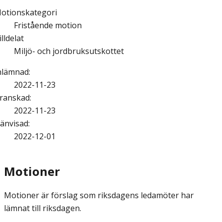
otionskategori
Fristående motion
illdelat
Miljö- och jordbruksutskottet
nlämnad
:
2022-11-23
ranskad
:
2022-11-23
änvisad
:
2022-12-01
Motioner
Motioner är förslag som riksdagens ledamöter har
lämnat till riksdagen.