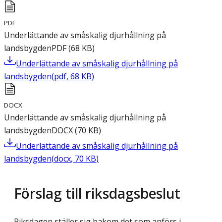
PDF
Underlättande av småskalig djurhållning på
landsbygden
PDF
(
68
KB
)
Underlättande av småskalig djurhållning på
landsbygden
(
pdf
,
68
KB
)
DOCX
Underlättande av småskalig djurhållning på
landsbygden
DOCX
(
70
KB
)
Underlättande av småskalig djurhållning på
landsbygden
(
docx
,
70
KB
)
Förslag till riksdagsbeslut
Riksdagen ställer sig bakom det som anförs i