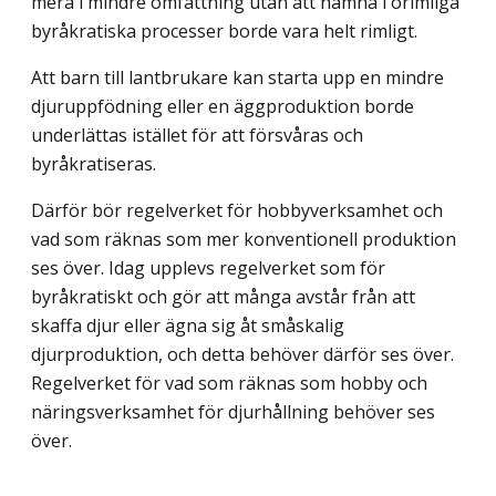
mera i mindre omfattning utan att hamna i orimliga
byråkratiska processer borde vara helt rimligt.
Att barn till lantbrukare kan starta upp en mindre
djuruppfödning eller en ägg­produktion borde
underlättas istället för att försvåras och
byråkratiseras.
Därför bör regelverket för hobbyverksamhet och
vad som räknas som mer konventionell produktion
ses över. Idag upplevs regelverket som för
byråkratiskt och gör att många avstår från att
skaffa djur eller ägna sig åt småskalig
djurproduktion, och detta behöver därför ses över.
Regelverket för vad som räknas som hobby och
närings­verksamhet för djurhållning behöver ses
över.