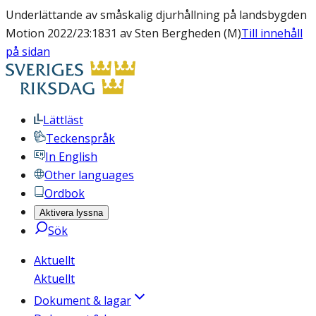
Underlättande av småskalig djurhållning på landsbygden
Motion 2022/23:1831 av Sten Bergheden (M)
Till innehåll
på sidan
Lättläst
Teckenspråk
In English
Other languages
Ordbok
Aktivera lyssna
Sök
Aktuellt
Aktuellt
Dokument & lagar