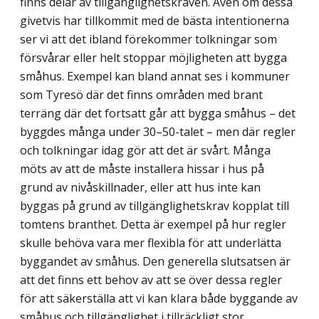
finns delar av till­gänglighetskraven. Även om dessa
givetvis har tillkommit med de bästa intentionerna
ser vi att det ibland förekommer tolkningar som
försvårar eller helt stoppar möjligheten att bygga
småhus. Exempel kan bland annat ses i kommuner
som Tyresö där det finns områden med brant
terräng där det fortsatt går att bygga småhus – det
byggdes många under 30–50-talet – men där regler
och tolkningar idag gör att det är svårt. Många
möts av att de måste installera hissar i hus på
grund av nivåskillnader, eller att hus inte kan
byggas på grund av tillgänglighetskrav kopplat till
tomtens branthet. Detta är exempel på hur regler
skulle behöva vara mer flexibla för att underlätta
byggandet av småhus. Den generella slutsatsen är
att det finns ett behov av att se över dessa regler
för att säkerställa att vi kan klara både byggande av
småhus och tillgänglighet i tillräckligt stor