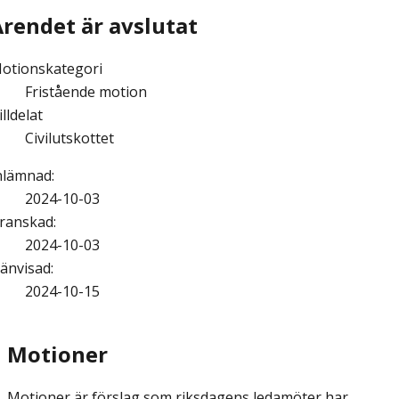
Ärendet är avslutat
otionskategori
Fristående motion
illdelat
Civilutskottet
nlämnad
:
2024-10-03
ranskad
:
2024-10-03
änvisad
:
2024-10-15
Motioner
Motioner är förslag som riksdagens ledamöter har