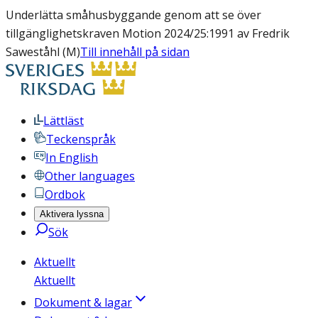
Underlätta småhusbyggande genom att se över
tillgänglighetskraven Motion 2024/25:1991 av Fredrik
Saweståhl (M)
Till innehåll på sidan
Lättläst
Teckenspråk
In English
Other languages
Ordbok
Aktivera lyssna
Sök
Aktuellt
Aktuellt
Dokument & lagar