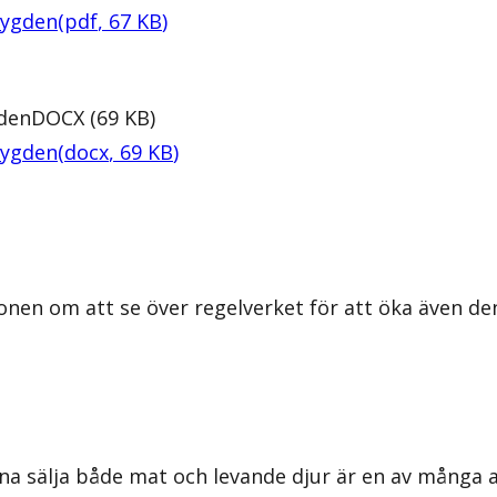
bygden
(
pdf
,
67
KB
)
gden
DOCX
(
69
KB
)
bygden
(
docx
,
69
KB
)
onen om att se över regelverket för att öka även d
 sälja både mat och levande djur är en av många anl