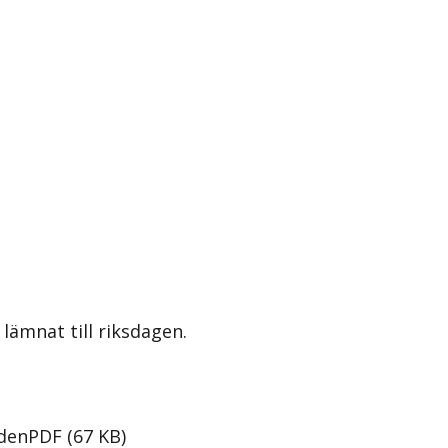
lämnat till riksdagen.
gden
PDF
(
67
KB
)