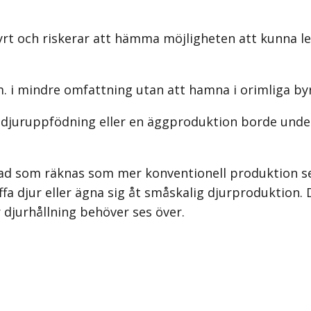
dyrt och riskerar att hämma möjligheten att kunna 
. i mindre omfattning utan att hamna i orimliga byr
 djuruppfödning eller en äggproduktion borde underl
d som räknas som mer konven­tionell produktion ses
fa djur eller ägna sig åt småskalig djurproduktion. 
djurhållning behöver ses över.