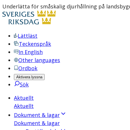
Underlätta för småskalig djurhållning på landsby
Lättläst
Teckenspråk
In English
Other languages
Ordbok
Aktivera lyssna
Sök
Aktuellt
Aktuellt
Dokument & lagar
Dokument & lagar