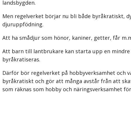
landsbygden.
Men regelverket börjar nu bli både byråkratiskt, 
djur­uppfödning.
Att ha smådjur som hönor, kaniner, getter, får m.m
Att barn till lantbrukare kan starta upp en mindre
byråkratiseras.
Därför bör regelverket på hobbyverksamhet och va
byråkratiskt och gör att många avstår från att skaf
som räknas som hobby och närings­verksamhet för 