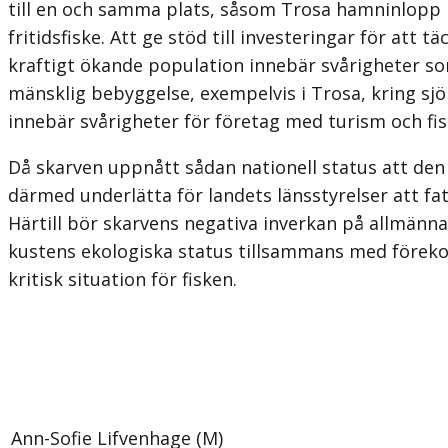
till en och samma plats, såsom Trosa hamninlopp i 
fritidsfiske. Att ge stöd till investeringar för at
kraftigt ökande population innebär svårigheter s
mänsklig bebyggelse, exempelvis i Trosa, kring sjön 
innebär svårigheter för företag med turism och fisk
Då skarven uppnått sådan nationell status att den 
därmed under­lätta för landets länsstyrelser att fat
Härtill bör skarvens negativa inverkan på allmänna 
kustens ekologiska status tillsammans med föreko
kritisk situation för fisken.
Ann-Sofie Lifvenhage (M)