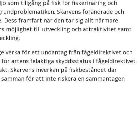
ö som tillgång på fisk för fiskerinäring och
nte grundproblematiken. Skarvens förändrade och
Dess framfart när den tar sig allt närmare
s möjlighet till utveckling och attraktivitet samt
eckling.
e verka för ett undantag från fågeldirektivet och
för artens felaktiga skyddsstatus i fågeldirektivet.
jakt. Skarvens inverkan på fiskbeståndet där
s samman för att inte riskera en sammanta­gen