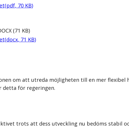
et
(
pdf
,
70
KB
)
DOCX
(
71
KB
)
et
(
docx
,
71
KB
)
en om att utreda möjligheten till en mer flexibel hå
r detta för regeringen.
ktivet trots att dess utveckling nu bedöms stabil 