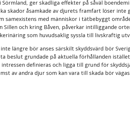
Sörmland, ger skadliga effekter på såväl boendemilj
t täcka skador åsamkade av djurets framfart löser i
om samexistens med människor i tätbebyggt område. 
Sillen och kring Båven, påverkar intilliggan­de orter
erinäring som huvudsaklig syssla till livskraftig utv
inte längre bör anses särskilt skyddsvärd bör Sverig
ta beslut grundade på aktuella förhållanden istället 
intressen definieras och ligga till grund för skydds
mst av andra djur som kan vara till skada bör väga