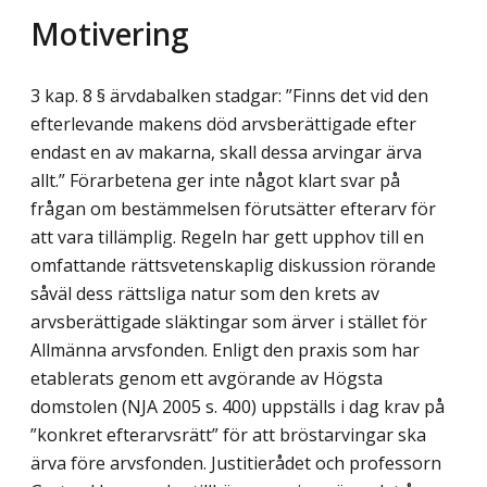
Motivering
3 kap. 8 § ärvdabalken stadgar: ”Finns det vid den
efterlevande makens död arvsberättigade efter
endast en av makarna, skall dessa arvingar ärva
allt.” Förarbetena ger inte något klart svar på
frågan om bestämmelsen förutsätter efterarv för
att vara tillämplig. Regeln har gett upphov till en
omfattande rättsvetenskaplig diskussion rörande
såväl dess rättsliga natur som den krets av
arvsberättigade släktingar som ärver i stället för
Allmänna arvsfonden. Enligt den praxis som har
etablerats genom ett av­görande av Högsta
domstolen (NJA 2005 s. 400) uppställs i dag krav på
”konkret efter­arvsrätt” för att bröstarvingar ska
ärva före arvsfonden. Justitierådet och professorn