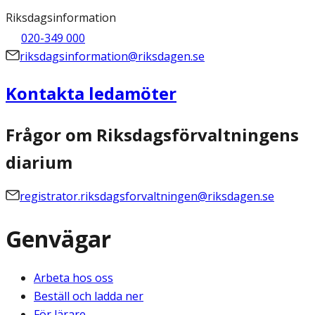
Riksdagsinformation
020-349 000
riksdagsinformation@riksdagen.se
Kontakta ledamöter
Frågor om Riksdagsförvaltningens
diarium
registrator.riksdagsforvaltningen@riksdagen.se
Genvägar
Arbeta hos oss
Beställ och ladda ner
För lärare