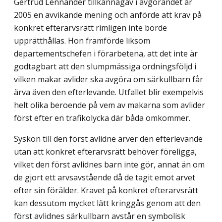
Gertrud Lennander tillkännagav i avgörandet år
2005 en avvikande mening och anförde att krav på
konkret efterarvsrätt rimligen inte borde
upprätthållas. Hon framförde liksom
departementschefen i förarbetena, att det inte är
godtagbart att den slumpmässiga ordningsföljd i
vilken makar avlider ska avgöra om särkullbarn får
ärva även den efterlevande. Utfallet blir exempelvis
helt olika beroende på vem av makarna som avlider
först efter en trafikolycka där båda omkommer.
Syskon till den först avlidne ärver den efterlevande
utan att konkret efterarvsrätt behöver föreligga,
vilket den först avlidnes barn inte gör, annat än om
de gjort ett arvsavstående då de tagit emot arvet
efter sin förälder. Kravet på konkret efterarvsrätt
kan dessutom mycket lätt kringgås genom att den
först avlidnes särkullbarn avstår en symbolisk