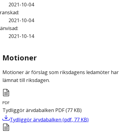
2021-10-04
ranskad
:
2021-10-04
änvisad
:
2021-10-14
Motioner
Motioner är förslag som riksdagens ledamöter har
lämnat till riksdagen.
PDF
Tydliggör ärvdabalken
PDF
(
77
KB
)
Tydliggör ärvdabalken
(
pdf
,
77
KB
)