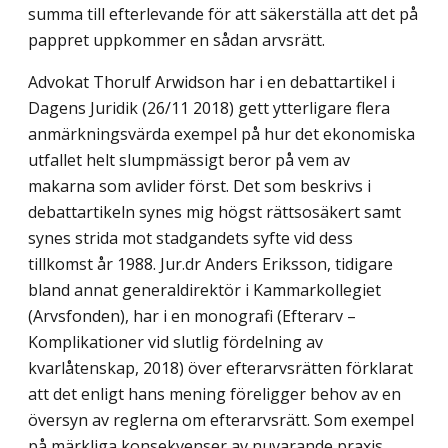
summa till efterlevande för att säkerställa att det på
pappret uppkommer en sådan arvsrätt.
Advokat Thorulf Arwidson har i en debattartikel i
Dagens Juridik (26/11 2018) gett ytterligare flera
anmärkningsvärda exempel på hur det ekonomiska
utfallet helt slump­mässigt beror på vem av
makarna som avlider först. Det som beskrivs i
debattartikeln synes mig högst rättsosäkert samt
synes strida mot stadgandets syfte vid dess
tillkomst år 1988. Jur.dr Anders Eriksson, tidigare
bland annat generaldirektör i Kammarkollegiet
(Arvsfonden), har i en monografi (Efterarv –
Komplikationer vid slutlig fördelning av
kvarlåtenskap, 2018) över efterarvsrätten förklarat
att det enligt hans mening föreligger behov av en
översyn av reglerna om efterarvsrätt. Som exempel
på märkliga konse­kvenser av nuvarande praxis,