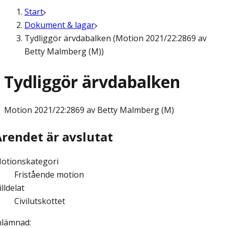
Start
Dokument & lagar
Tydliggör ärvdabalken (Motion 2021/22:2869 av
Betty Malmberg (M))
Tydliggör ärvdabalken
Motion
2021/22:2869 av Betty Malmberg (M)
Ärendet är avslutat
otionskategori
Fristående motion
illdelat
Civilutskottet
nlämnad
: