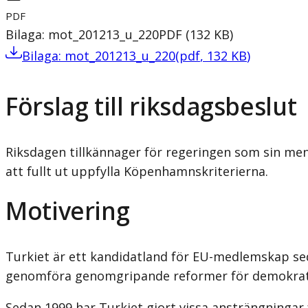
PDF
Bilaga: mot_201213_u_220
PDF
(
132
KB
)
Bilaga: mot_201213_u_220
(
pdf
,
132
KB
)
Förslag till riksdagsbeslut
Riksdagen tillkännager för regeringen som sin meni
att fullt ut uppfylla Köpenhamnskriterierna.
Motivering
Turkiet är ett kandidatland för EU-medlemskap se
genomföra genomgripande reformer för demokrati
Sedan 1999 har Turkiet gjort vissa ansträngningar