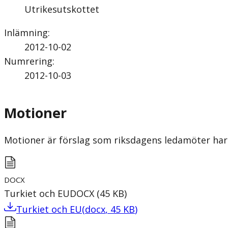
Utrikesutskottet
Inlämning
:
2012-10-02
Numrering
:
2012-10-03
Motioner
Motioner är förslag som riksdagens ledamöter har 
DOCX
Turkiet och EU
DOCX
(
45
KB
)
Turkiet och EU
(
docx
,
45
KB
)