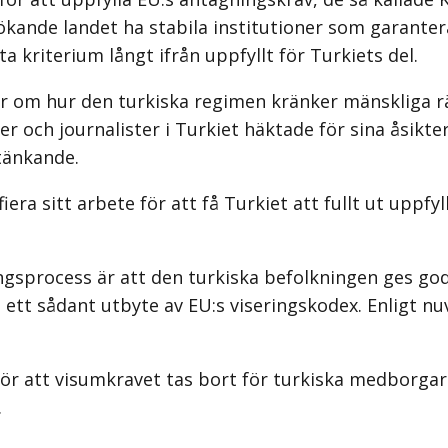
ökande landet ha stabila institutioner som garanter
a kriterium långt ifrån uppfyllt för Turkiets del.
 om hur den turkiska regimen kränker mänskliga rä
r och journalister i Turkiet häktade för sina åsikte
ktänkande.
iera sitt arbete för att få Turkiet att fullt ut upp
ngsprocess är att den turkiska befolkningen ges goda
s ett sådant utbyte av EU:s viseringskodex. Enligt
ör att visumkravet tas bort för turkiska medborgare
.