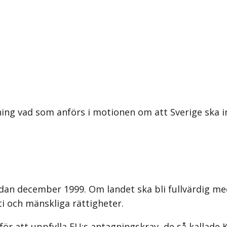
ng vad som anförs i motionen om att Sverige ska int
dan december 1999. Om landet ska bli fullvärdig me
 och mänskliga rättigheter.
 för att uppfylla EU:s antagningskrav, de så kallad