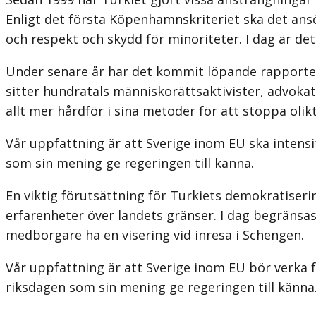
Enligt det första Köpenhamnskriteriet ska det ans
och respekt och skydd för minoriteter. I dag är dett
Under senare år har det kommit löpande rapporter
sitter hundratals människorättsaktivister, advokate
allt mer hårdför i sina metoder för att stoppa oli
Vår uppfattning är att Sverige inom EU ska intensif
som sin mening ge regeringen till känna.
En viktig förutsättning för Turkiets demokratiseri
erfarenheter över landets gränser. I dag begränsa
medborgare ha en visering vid inresa i Schengen.
Vår uppfattning är att Sverige inom EU bör verka f
riksdagen som sin mening ge regeringen till känna