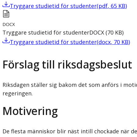
Tryggare studietid för studenter
(
pdf
,
65
KB
)
DOCX
Tryggare studietid för studenter
DOCX
(
70
KB
)
Tryggare studietid för studenter
(
docx
,
70
KB
)
Förslag till riksdagsbeslut
Riksdagen ställer sig bakom det som anförs i motio
regeringen.
Motivering
De flesta människor blir näst intill chockade när d