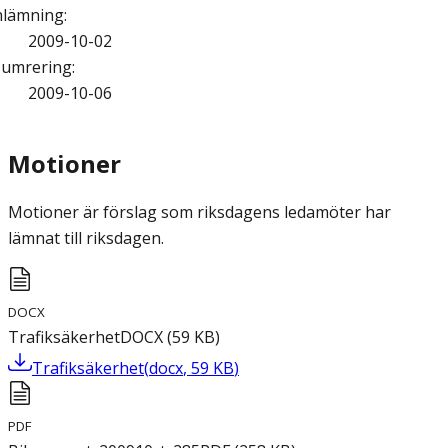
nlämning
:
2009-10-02
umrering
:
2009-10-06
Motioner
Motioner är förslag som riksdagens ledamöter har
lämnat till riksdagen.
DOCX
Trafiksäkerhet
DOCX
(
59
KB
)
Trafiksäkerhet
(
docx
,
59
KB
)
PDF