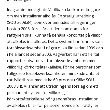
Idag är det möjligt att få tillbaka körkortet tidigare
om man installerar alkolås. En statlig utredning
(SOU 2008:84), som överlämnades till regeringen
hösten 2008, föreslår att den som dömts för
rattfylleri skall kunna få behålla körkortet på villkor
att alkolås installeras. Detta system har funnits som
försöksverksamhet i några olika län sedan 1999 och
i hela landet sedan 2003. Vägverket har i ett flertal
rapporter utvärderat försöksverksamheten med
villkorlig körkortsåterkallelse. För de personer som
fullgjorde försöksverksamheten minskade antalet
rattfylleribrott med cirka 60 procent (Källa: SOU
2008:84). Vi anser att utredningens förslag om ett
permanent system för villkorlig
körkortsåterkallelse bör genomföras. Installation
av alkolås i bilar för personer dömda för rattfylleri