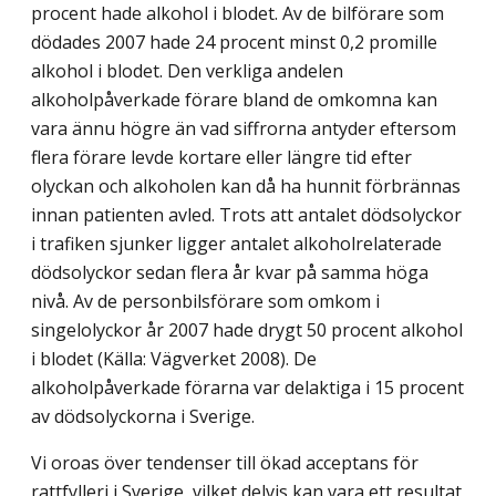
procent hade alkohol i blodet. Av de bilförare som
dödades 2007 hade 24 procent minst 0,2 promille
alkohol i blodet. Den verkliga andelen
alkoholpåverkade förare bland de omkomna kan
vara ännu högre än vad siffrorna antyder eftersom
flera förare levde kortare eller längre tid efter
olyckan och alkoholen kan då ha hunnit förbrännas
innan patienten avled. Trots att antalet dödsolyckor
i trafiken sjunker ligger antalet alkoholrelaterade
dödsolyckor sedan flera år kvar på samma höga
nivå. Av de personbilsförare som omkom i
singelolyckor år 2007 hade drygt 50 procent alkohol
i blodet (Källa: Vägverket 2008). De
alkoholpåverkade förarna var delaktiga i 15 procent
av dödsolyckorna i Sverige.
Vi oroas över tendenser till ökad acceptans för
rattfylleri i Sverige, vilket delvis kan vara ett resultat