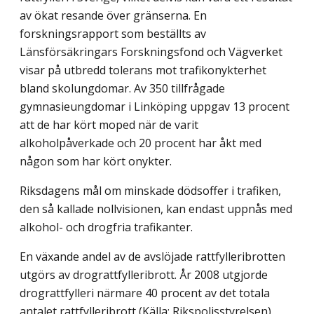
av ökat resande över gränserna. En
forskningsrapport som beställts av
Länsförsäkringars Forskningsfond och Vägverket
visar på utbredd tolerans mot trafikonykterhet
bland skolungdomar. Av 350 tillfrågade
gymnasieungdomar i Linköping uppgav 13 procent
att de har kört moped när de varit
alkoholpåverkade och 20 procent har åkt med
någon som har kört onykter.
Riksdagens mål om minskade dödsoffer i trafiken,
den så kallade nollvisionen, kan endast uppnås med
alkohol- och drogfria trafikanter.
En växande andel av de avslöjade rattfylleribrotten
utgörs av drograttfylleribrott. År 2008 utgjorde
drograttfylleri närmare 40 procent av det totala
antalet rattfylleribrott (Källa: Rikspolisstyrelsen).