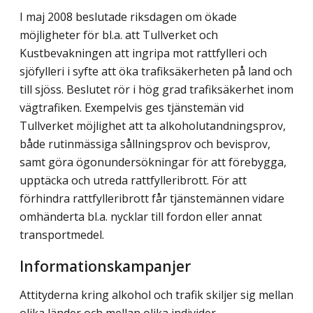
I maj 2008 beslutade riksdagen om ökade
möjligheter för bl.a. att Tullverket och
Kustbevakningen att ingripa mot rattfylleri och
sjöfylleri i syfte att öka trafiksäkerheten på land och
till sjöss. Beslutet rör i hög grad trafiksäkerhet inom
vägtrafiken. Exempelvis ges tjänstemän vid
Tullverket möjlighet att ta alkoholutandningsprov,
både rutinmässiga sållningsprov och bevisprov,
samt göra ögonundersökningar för att förebygga,
upptäcka och utreda rattfylleribrott. För att
förhindra rattfylleribrott får tjänstemännen vidare
omhänderta bl.a. nycklar till fordon eller annat
transportmedel.
Informationskampanjer
Attityderna kring alkohol och trafik skiljer sig mellan
olika länder och mellan olika individer.