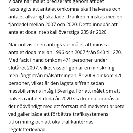
Vidare har målet preciserats genom att det
fastslagits att antalet omkomna skall halveras och
antalet allvarligt skadade i trafiken minskas med en
fjärdedel mellan 2007 och 2020. Detta innebär att
antalet döda inte skall överstiga 235 år 2020.
När nollvisionen antogs var målet att minska
antalet döda mellan 1996 och 2007 från 540 till 270.
Med facit i hand omkom 471 personer under
slutåret 2007, vilket visserligen är en minskning
men långt ifrån målsättningen. År 2008 omkom 420
personer, vilket är den lägsta siffran sedan
massbilismens intåg i Sverige. För att målet om att
halvera antalet döda år 2020 ska kunna uppnås är
det nödvändigt med ett fortsatt målmedvetet arbete
vad gäller både att förbättra trafiksystemens
utformning och att öka trafikanternas
regelefterlevnad.