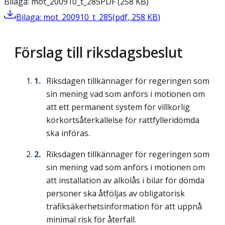
Bilaga: mot_200910_t_285
PDF
(
258
KB
)
Bilaga: mot_200910_t_285
(
pdf
,
258
KB
)
Förslag till riksdagsbeslut
Riksdagen tillkännager för regeringen som
sin mening vad som anförs i motionen om
att ett permanent system för villkorlig
körkortsåterkallelse för rattfylleridömda
ska införas.
Riksdagen tillkännager för regeringen som
sin mening vad som anförs i motionen om
att installation av alkolås i bilar för dömda
personer ska åtföljas av obligatorisk
trafiksäkerhetsinformation för att uppnå
minimal risk för återfall.