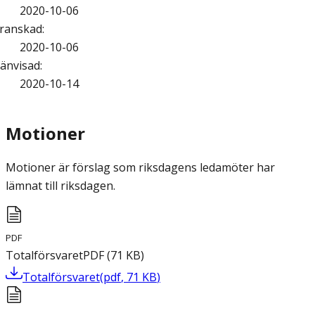
2020-10-06
ranskad
:
2020-10-06
änvisad
:
2020-10-14
Motioner
Motioner är förslag som riksdagens ledamöter har
lämnat till riksdagen.
PDF
Totalförsvaret
PDF
(
71
KB
)
Totalförsvaret
(
pdf
,
71
KB
)