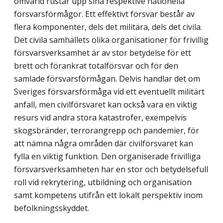
omvärld rustar upp sina respektive nationella
försvarsförmågor. Ett effektivt försvar består av
flera komponenter, dels det militära, dels det civila.
Det civila samhällets olika organisationer för frivillig
försvars­verksamhet är av stor betydelse för ett
brett och förankrat totalförsvar och för den
samlade försvarsförmågan. Delvis handlar det om
Sveriges försvarsförmåga vid ett eventuellt militärt
anfall, men civilförsvaret kan också vara en viktig
resurs vid andra stora katastrofer, exempelvis
skogsbränder, terrorangrepp och pandemier, för
att nämna några områden där civilförsvaret kan
fylla en viktig funktion. Den organiserade frivilli­ga
försvarsverksamheten har en stor och betydelsefull
roll vid rekrytering, utbildning och organisation
samt kompetens utifrån ett lokalt perspektiv inom
befolkningsskyddet.