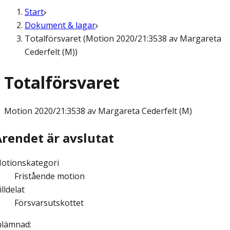
Start
Dokument & lagar
Totalförsvaret (Motion 2020/21:3538 av Margareta
Cederfelt (M))
Totalförsvaret
Motion
2020/21:3538 av Margareta Cederfelt (M)
Ärendet är avslutat
otionskategori
Fristående motion
illdelat
Försvarsutskottet
nlämnad
: