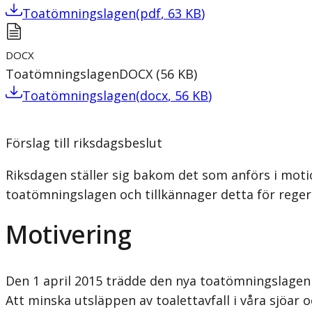
Toatömningslagen
(
pdf
,
63
KB
)
DOCX
Toatömningslagen
DOCX
(
56
KB
)
Toatömningslagen
(
docx
,
56
KB
)
Förslag till riksdagsbeslut
Riksdagen ställer sig bakom det som anförs i motio
toatömningslagen och tillkännager detta för reger
Motivering
Den 1 april 2015 trädde den nya toatömningslagen i 
Att minska utsläppen av toalettavfall i våra sjöar o