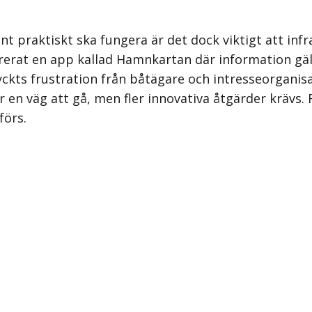
ent praktiskt ska fungera är det dock viktigt att 
evererat en app kallad Hamnkartan där information gä
yckts frustration från båtägare och intresseorganisa
r en väg att gå, men fler innovativa åtgärder krävs. 
förs.