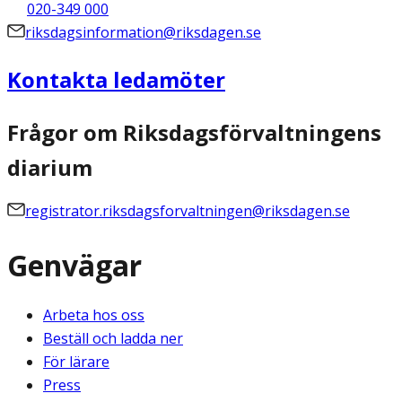
020-349 000
riksdagsinformation@riksdagen.se
Kontakta ledamöter
Frågor om Riksdagsförvaltningens
diarium
registrator.riksdagsforvaltningen@riksdagen.se
Genvägar
Arbeta hos oss
Beställ och ladda ner
För lärare
Press