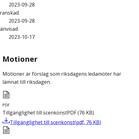
2023-09-28
ranskad
:
2023-09-28
änvisad
:
2023-10-17
Motioner
Motioner är förslag som riksdagens ledamöter har
lämnat till riksdagen.
PDF
Tillgänglighet till scenkonst
PDF
(
76
KB
)
Tillgänglighet till scenkonst
(
pdf
,
76
KB
)