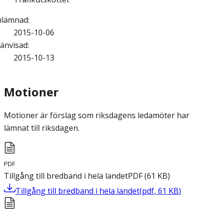
nlämnad
:
2015-10-06
änvisad
:
2015-10-13
Motioner
Motioner är förslag som riksdagens ledamöter har
lämnat till riksdagen.
PDF
Tillgång till bredband i hela landet
PDF
(
61
KB
)
Tillgång till bredband i hela landet
(
pdf
,
61
KB
)