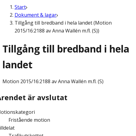
Start
Dokument & lagar
Tillgång till bredband i hela landet (Motion
2015/16:2188 av Anna Wallén m.fl. (S))
Tillgång till bredband i hela
landet
Motion
2015/16:2188 av Anna Wallén m.fl. (S)
Ärendet är avslutat
otionskategori
Fristående motion
illdelat
Trafikutskottet