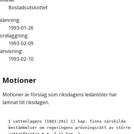
Bostadsutskottet
nlämning
:
1993-01-26
ordläggning
:
1993-02-09
änvisning
:
1993-02-10
Motioner
Motioner är förslag som riksdagens ledamöter har
lämnat till riksdagen.
I vattenlagens (1983:291) 11 kap. finns särskilda

bestämmelser om regeringens prövningsrätt av större

vattenföretag m.m. I 11 kap. 1