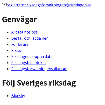
registrator.riksdagsforvaltningen@riksdagen.se
Genvägar
Arbeta hos oss
Beställ och ladda ner
För lärare
Press
Riksdagens öppna data
Riksdagsbiblioteket
Riksdagsförvaltningens diarium
Följ Sveriges riksdag
Bluesky