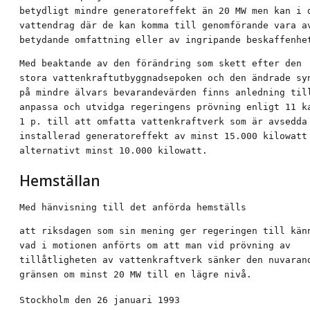
betydligt mindre generatoreffekt än 20 MW men kan i d
vattendrag där de kan komma till genomförande vara av
betydande omfattning eller av ingripande beskaffenhe
Med beaktande av den förändring som skett efter den

stora vattenkraftutbyggnadsepoken och den ändrade syn
på mindre älvars bevarandevärden finns anledning till
anpassa och utvidga regeringens prövning enligt 11 ka
1 p. till att omfatta vattenkraftverk som är avsedda 
installerad generatoreffekt av minst 15.000 kilowatt

alternativt minst 10.000 kilowatt.
Hemställan
Med hänvisning till det anförda hemställs
att riksdagen som sin mening ger regeringen till känn
vad i motionen anförts om att man vid prövning av

tillåtligheten av vattenkraftverk sänker den nuvarand
gränsen om minst 20 MW till en lägre nivå.
Stockholm den 26 januari 1993
