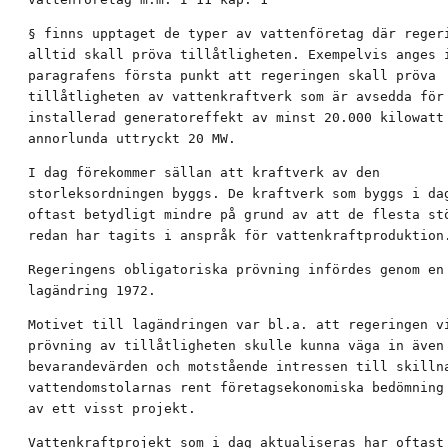
§ finns upptaget de typer av vattenföretag där regeri
alltid skall pröva tillåtligheten. Exempelvis anges i
paragrafens första punkt att regeringen skall pröva

tillåtligheten av vattenkraftverk som är avsedda för 
installerad generatoreffekt av minst 20.000 kilowatt 
annorlunda uttryckt 20 MW.
I dag förekommer sällan att kraftverk av den

storleksordningen byggs. De kraftverk som byggs i dag
oftast betydligt mindre på grund av att de flesta stö
redan har tagits i anspråk för vattenkraftproduktion
Regeringens obligatoriska prövning infördes genom en

lagändring 1972.
Motivet till lagändringen var bl.a. att regeringen vi
prövning av tillåtligheten skulle kunna väga in även

bevarandevärden och motstående intressen till skillna
vattendomstolarnas rent företagsekonomiska bedömning

av ett visst projekt.
Vattenkraftprojekt som i dag aktualiseras har oftast 