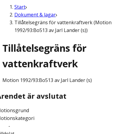
Start
Dokument & lagar
Tillåtelsegräns för vattenkraftverk (Motion
1992/93:Bo513 av Jarl Lander (s))
Tillåtelsegräns för
vattenkraftverk
Motion
1992/93:Bo513 av Jarl Lander (s)
Ärendet är avslutat
otionsgrund
otionskategori
-
illdelat