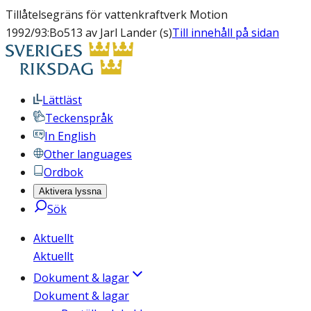
Tillåtelsegräns för vattenkraftverk Motion
1992/93:Bo513 av Jarl Lander (s)
Till innehåll på sidan
Lättläst
Teckenspråk
In English
Other languages
Ordbok
Aktivera lyssna
Sök
Aktuellt
Aktuellt
Dokument & lagar
Dokument & lagar