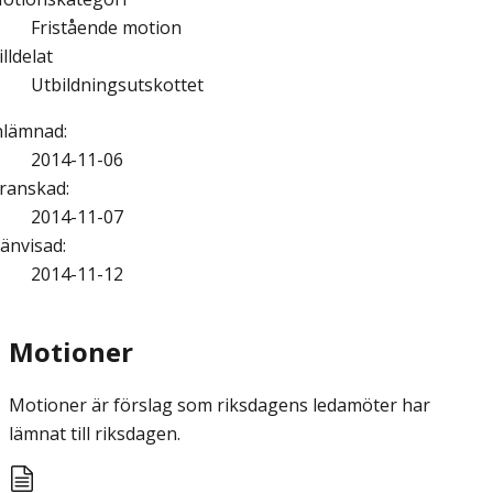
Fristående motion
illdelat
Utbildningsutskottet
nlämnad
:
2014-11-06
ranskad
:
2014-11-07
änvisad
:
2014-11-12
Motioner
Motioner är förslag som riksdagens ledamöter har
lämnat till riksdagen.