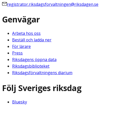
registrator.riksdagsforvaltningen@riksdagen.se
Genvägar
Arbeta hos oss
Beställ och ladda ner
För lärare
Press
Riksdagens öppna data
Riksdagsbiblioteket
Riksdagsförvaltningens diarium
Följ Sveriges riksdag
Bluesky