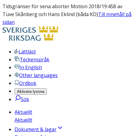
Tidsgränser för sena aborter Motion 2018/19:458 av
Tuve Skånberg och Hans Eklind (båda KD)
Till innehåll på
sidan
Lättläst
Teckenspråk
In English
Other languages
Ordbok
Aktivera lyssna
Sök
Aktuellt
Aktuellt
Dokument & lagar