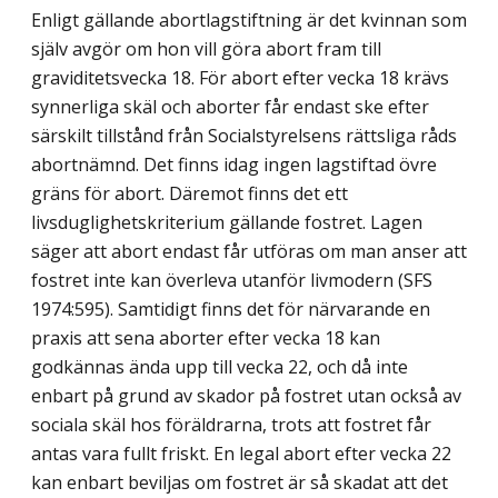
Enligt gällande abortlagstiftning är det kvinnan som
själv avgör om hon vill göra abort fram till
graviditetsvecka 18. För abort efter vecka 18 krävs
synnerliga skäl och aborter får endast ske efter
särskilt tillstånd från Socialstyrelsens rättsliga råds
abortnämnd. Det finns idag ingen lagstiftad övre
gräns för abort. Däremot finns det ett
livsduglighetskriterium gällande fostret. Lagen
säger att abort endast får utföras om man anser att
fostret inte kan överleva utanför livmodern (SFS
1974:595). Samtidigt finns det för närvarande en
praxis att sena aborter efter vecka 18 kan
godkännas ända upp till vecka 22, och då inte
enbart på grund av skador på fostret utan också av
sociala skäl hos föräldrarna, trots att fostret får
antas vara fullt friskt. En legal abort efter vecka 22
kan enbart beviljas om fostret är så skadat att det