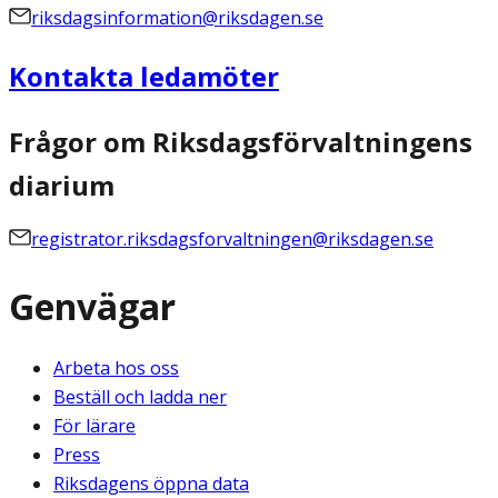
riksdagsinformation@riksdagen.se
Kontakta ledamöter
Frågor om Riksdagsförvaltningens
diarium
registrator.riksdagsforvaltningen@riksdagen.se
Genvägar
Arbeta hos oss
Beställ och ladda ner
För lärare
Press
Riksdagens öppna data