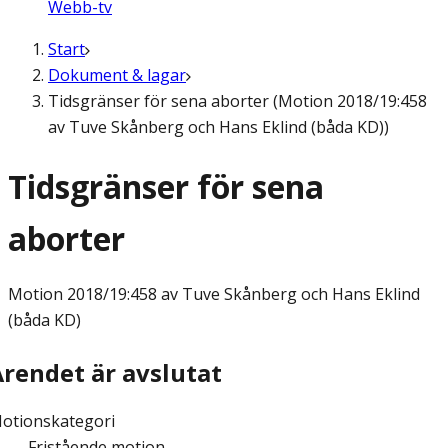
Webb-tv
Start
Dokument & lagar
Tidsgränser för sena aborter (Motion 2018/19:458
av Tuve Skånberg och Hans Eklind (båda KD))
Tidsgränser för sena
aborter
Motion
2018/19:458 av Tuve Skånberg och Hans Eklind
(båda KD)
Ärendet är avslutat
otionskategori
Fristående motion