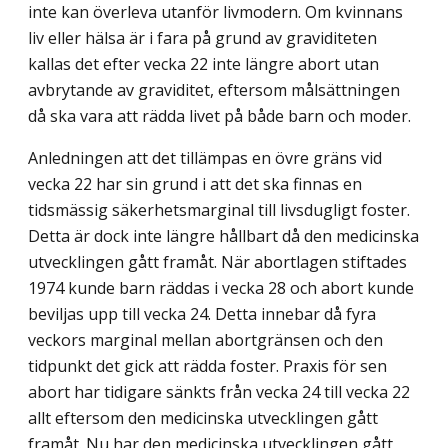
inte kan överleva utanför livmodern. Om kvinnans
liv eller hälsa är i fara på grund av graviditeten
kallas det efter vecka 22 inte längre abort utan
avbrytande av graviditet, eftersom målsättningen
då ska vara att rädda livet på både barn och moder.
Anledningen att det tillämpas en övre gräns vid
vecka 22 har sin grund i att det ska finnas en
tidsmässig säkerhetsmarginal till livsdugligt foster.
Detta är dock inte längre hållbart då den medicinska
utvecklingen gått framåt. När abortlagen stiftades
1974 kunde barn räddas i vecka 28 och abort kunde
beviljas upp till vecka 24. Detta innebar då fyra
veckors marginal mellan abortgränsen och den
tidpunkt det gick att rädda foster. Praxis för sen
abort har tidigare sänkts från vecka 24 till vecka 22
allt eftersom den medicinska utvecklingen gått
framåt. Nu har den medicinska utvecklingen gått