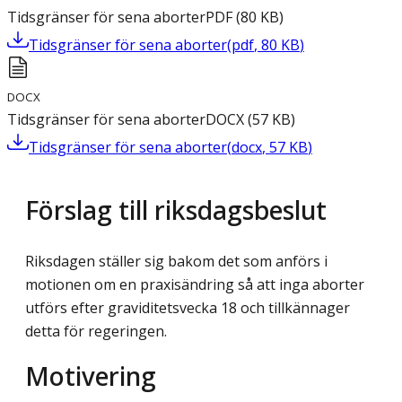
Tidsgränser för sena aborter
PDF
(
80
KB
)
Tidsgränser för sena aborter
(
pdf
,
80
KB
)
DOCX
Tidsgränser för sena aborter
DOCX
(
57
KB
)
Tidsgränser för sena aborter
(
docx
,
57
KB
)
Förslag till riksdagsbeslut
Riksdagen ställer sig bakom det som anförs i
motionen om en praxisändring så att inga aborter
utförs efter graviditetsvecka 18 och tillkännager
detta för regeringen.
Motivering