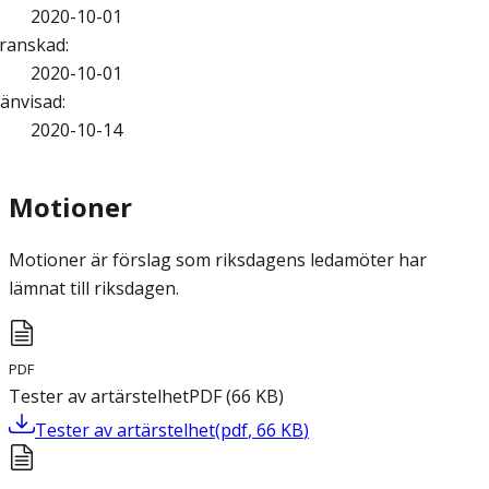
2020-10-01
ranskad
:
2020-10-01
änvisad
:
2020-10-14
Motioner
Motioner är förslag som riksdagens ledamöter har
lämnat till riksdagen.
PDF
Tester av artärstelhet
PDF
(
66
KB
)
Tester av artärstelhet
(
pdf
,
66
KB
)