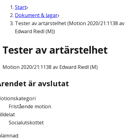
Start
Dokument & lagar
Tester av artärstelhet (Motion 2020/21:1138 av
Edward Riedl (M))
Tester av artärstelhet
Motion
2020/21:1138 av Edward Riedl (M)
Ärendet är avslutat
otionskategori
Fristående motion
illdelat
Socialutskottet
nlämnad
: