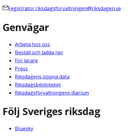
registrator.riksdagsforvaltningen@riksdagen.se
Genvägar
Arbeta hos oss
Beställ och ladda ner
För lärare
Press
Riksdagens öppna data
Riksdagsbiblioteket
Riksdagsförvaltningens diarium
Följ Sveriges riksdag
Bluesky