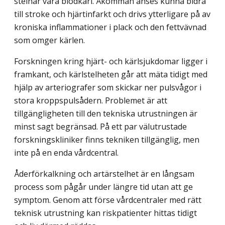
stelnar våra blodkärl. Åkomman anses kunna bidra
till stroke och hjärtinfarkt och drivs ytterligare på av
kroniska inflammationer i plack och den fettvävnad
som omger kärlen.
Forskningen kring hjärt- och kärlsjukdomar ligger i
framkant, och kärlstelheten går att mäta tidigt med
hjälp av arteriografer som skickar ner pulsvågor i
stora kroppspuls­ådern. Problemet är att
tillgängligheten till den tekniska utrustningen är
minst sagt begränsad. På ett par välutrustade
forskningskliniker finns tekniken tillgänglig, men
inte på en enda vårdcentral.
Åderförkalkning och artärstelhet är en långsam
process som pågår under längre tid utan att ge
symptom. Genom att förse vårdcentraler med rätt
teknisk utrustning kan riskpatienter hittas tidigt