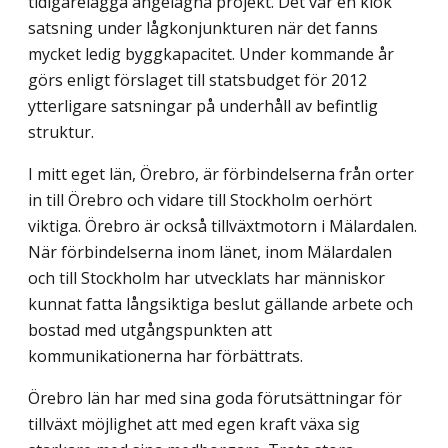
tidigarelägga angelägna projekt. Det var en klok
satsning under lågkonjunkturen när det fanns
mycket ledig byggkapacitet. Under kommande år
görs enligt förslaget till statsbudget för 2012
ytterligare satsningar på underhåll av befintlig
struktur.
I mitt eget län, Örebro, är förbindelserna från orter
in till Örebro och vidare till Stockholm oerhört
viktiga. Örebro är också tillväxtmotorn i Mälardalen.
När förbindelserna inom länet, inom Mälardalen
och till Stockholm har utvecklats har människor
kunnat fatta långsiktiga beslut gällande arbete och
bostad med utgångspunkten att
kommunikationerna har förbättrats.
Örebro län har med sina goda förutsättningar för
tillväxt möjlighet att med egen kraft växa sig