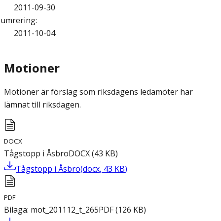
2011-09-30
umrering
:
2011-10-04
Motioner
Motioner är förslag som riksdagens ledamöter har
lämnat till riksdagen.
DOCX
Tågstopp i Åsbro
DOCX
(
43
KB
)
Tågstopp i Åsbro
(
docx
,
43
KB
)
PDF
Bilaga: mot_201112_t_265
PDF
(
126
KB
)