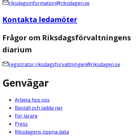
riksdagsinformation@riksdagen.se
Kontakta ledamöter
Frågor om Riksdagsförvaltningens
diarium
registrator.riksdagsforvaltningen@riksdagen.se
Genvägar
Arbeta hos oss
Beställ och ladda ner
För lärare
Press
Riksdagens öppna data