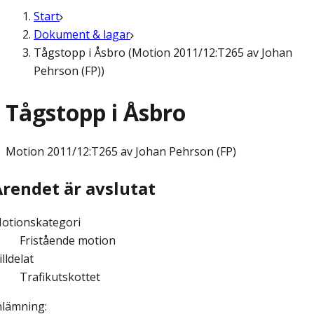
Start
Dokument & lagar
Tågstopp i Åsbro (Motion 2011/12:T265 av Johan
Pehrson (FP))
Tågstopp i Åsbro
Motion
2011/12:T265 av Johan Pehrson (FP)
Ärendet är avslutat
otionskategori
Fristående motion
illdelat
Trafikutskottet
nlämning
: