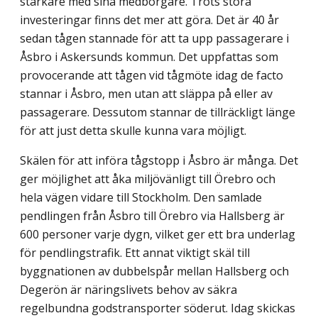
starkare med sina medborgare. Trots stora
investeringar finns det mer att göra. Det är 40 år
sedan tågen stannade för att ta upp passagerare i
Åsbro i Askersunds kommun. Det uppfattas som
provocerande att tågen vid tågmöte idag de facto
stannar i Åsbro, men utan att släppa på eller av
passagerare. Dessutom stannar de tillräckligt länge
för att just detta skulle kunna vara möjligt.
Skälen för att införa tågstopp i Åsbro är många. Det
ger möjlighet att åka miljövänligt till Örebro och
hela vägen vidare till Stockholm. Den samlade
pendlingen från Åsbro till Örebro via Hallsberg är
600 personer varje dygn, vilket ger ett bra underlag
för pendlingstrafik. Ett annat viktigt skäl till
byggnationen av dubbelspår mellan Hallsberg och
Degerön är näringslivets behov av säkra
regelbundna godstransporter söderut. Idag skickas