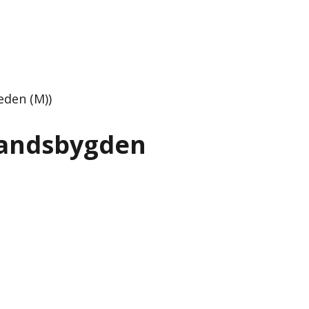
eden (M))
 landsbygden