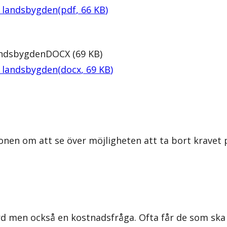
på landsbygden
(
pdf
,
66
KB
)
landsbygden
DOCX
(
69
KB
)
på landsbygden
(
docx
,
69
KB
)
onen om att se över möjligheten att ta bort kravet
ärd men också en kostnadsfråga. Ofta får de som s