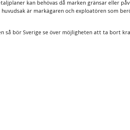
 detaljplaner kan behövas då marken gränsar eller på
i huvudsak är markägaren och exploatören som berör
 så bör Sverige se över möjligheten att ta bort kra