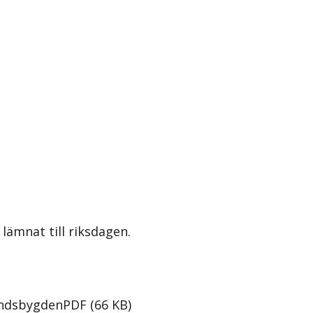
lämnat till riksdagen.
landsbygden
PDF
(
66
KB
)