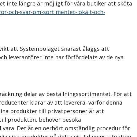
t inte längre är möjligt för våra butiker att sköta
gor-och-svar-om-sortimentet-lokalt-och-
 vikt att Systembolaget snarast åläggs att
ch leverantörer inte har förfördelats av de nya
räckning delar av beställningssortimentet. För att
ducenter klarar av att leverera, varför denna
ina produkter till privatpersoner är att
till produkten, behöver besöka
 vara. Det är en oerhört omständlig procedur för
a sina produkter på detta vis. I dagens situation,