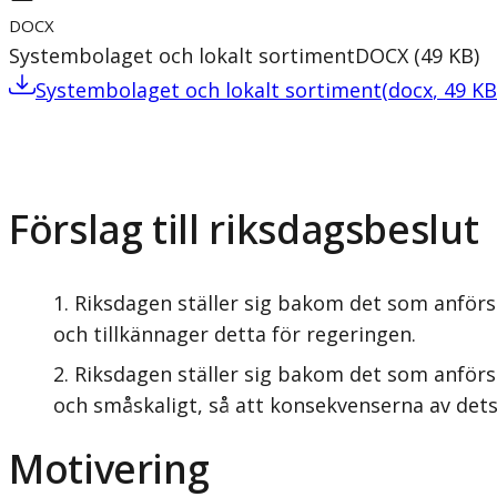
DOCX
Systembolaget och lokalt sortiment
DOCX
(
49
KB
)
Systembolaget och lokalt sortiment
(
docx
,
49
KB
Förslag till riksdagsbeslut
Riksdagen ställer sig bakom det som anförs 
och tillkännager detta för regeringen.
Riksdagen ställer sig bakom det som anförs
och småskaligt, så att konsekvenserna av dets
Motivering