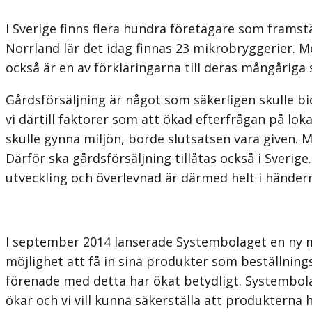
I Sverige finns flera hundra företagare som framst
Norrland lär det idag finnas 23 mikrobryggerier. M
också är en av förklaringarna till deras mångåriga s
Gårdsförsäljning är något som säkerligen skulle b
vi därtill faktorer som att ökad efterfrågan på lo
skulle gynna miljön, borde slutsatsen vara given. 
Därför ska gårdsförsäljning tillåtas också i Sveri
utveckling och överlevnad är därmed helt i händer
I september 2014 lanserade Systembolaget en ny mo
möjlighet att få in sina produkter som beställning
förenade med detta har ökat betydligt. Systembola
ökar och vi vill kunna säkerställa att produkterna h