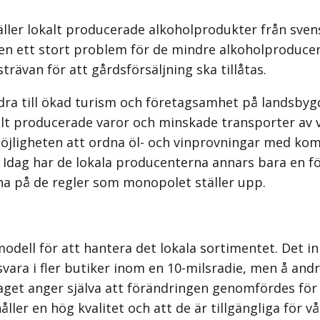
äller lokalt producerade alkoholprodukter från sven
en ett stort problem för de mindre alkoholproducent
trävan för att gårdsförsäljning ska tillåtas.
idra till ökad turism och företagsamhet på landsbyg
kalt producerade varor och minskade transporter av v
Möjligheten att ordna öl- och vinprovningar med komb
ge. Idag har de lokala producenterna annars bara en 
na på de regler som monopolet ställer upp.
dell för att hantera det lokala sortimentet. Det in
svara i fler butiker inom en 10-milsradie, men å an
get anger själva att förändringen genomfördes för 
åller en hög kvalitet och att de är tillgängliga för 