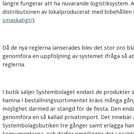
längre fungerar att ha nuvarande logistiksystem. An
distributionen av lokalproducerat med bibehållen h
smaskaligt/
).
Då de nya reglerna lanserades blev det stor oro bl
genomföra en uppföljning av systemet ifråga så att
reglerna.
I butik säljer Systembolaget endast de produkter s
hamna i beställningssortimentet krävs många gång
möjlighet därmed är stängd för de flesta. Den enda
genomföra en så kallad privatimport. Det innebär 
Systembolagsbutiken tre gånger samt erlägga hand
konsumenterna, och därför omöjliggör det i praktik