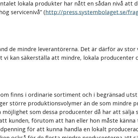
talet lokala produkter har nått en sådan nivå att de
ög servicenivå” (
http://press.systembolaget.se/fra
and de mindre leverantörerna. Det är därför av stor
 vi kan säkerställa att mindre, lokala producenter o
om finns i ordinarie sortiment och i begränsad utst
er större produktionsvolymer än de som mindre pro
 möjlighet som dessa producenter då har att sälja s
att kunden, förutom att han eller hon måste känna 
penning för att kunna handla en lokalt producerad
en också för de flesta mindre producenterna att sälj