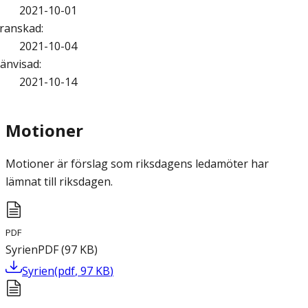
2021-10-01
ranskad
:
2021-10-04
änvisad
:
2021-10-14
Motioner
Motioner är förslag som riksdagens ledamöter har
lämnat till riksdagen.
PDF
Syrien
PDF
(
97
KB
)
Syrien
(
pdf
,
97
KB
)