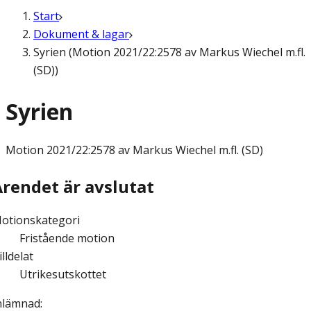
Start
Dokument & lagar
Syrien (Motion 2021/22:2578 av Markus Wiechel m.fl.
(SD))
Syrien
Motion
2021/22:2578 av Markus Wiechel m.fl. (SD)
Ärendet är avslutat
otionskategori
Fristående motion
illdelat
Utrikesutskottet
nlämnad
: