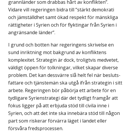
grannländer som drabbas hårt av konflikten”.
Vidare vill regeringen bidra till ”stärkt demokrati
och jämställdhet samt ökad respekt för mänskliga
rättigheter i Syrien och för flyktingar från Syrien i
angränsande länder”.
I grund och botten har regeringens skrivelse en
sund inriktning mot bakgrund av konfliktens
komplexitet. Strategin är dock, troligtvis medvetet,
väldigt öppen för tolkningar, vilket skapar diverse
problem. Det kan dessvärre slå helt fel när besluts­
fattare och tjänstemän ska utgå ifrån strategin i sitt
arbete. Regeringen bör påbörja ett arbete för en
tydligare Syrienstrategi där det tydligt framgår att
fokus ligger på att erbjuda stöd till civila inne i
Syrien, och att det inte ska innebära stöd till någon
part som riskerar förvärra läget i landet eller
försvåra fredsprocessen.