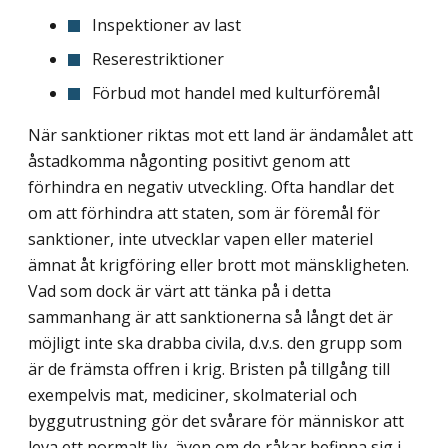
Inspektioner av last
Reserestriktioner
Förbud mot handel med kulturföremål
När sanktioner riktas mot ett land är ändamålet att
åstadkomma någonting positivt genom att
förhindra en negativ utveckling. Ofta handlar det
om att förhindra att staten, som är föremål för
sanktioner, inte utvecklar vapen eller materiel
ämnat åt krigföring eller brott mot mänskligheten.
Vad som dock är värt att tänka på i detta
sammanhang är att sanktionerna så långt det är
möjligt inte ska drabba civila, d.v.s. den grupp som
är de främsta offren i krig. Bristen på tillgång till
exempelvis mat, mediciner, skolmaterial och
byggutrustning gör det svårare för människor att
leva ett normalt liv, även om de råkar befinna sig i