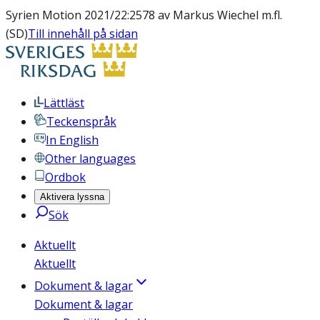
Syrien Motion 2021/22:2578 av Markus Wiechel m.fl.
(SD)
Till innehåll på sidan
Lättläst
Teckenspråk
In English
Other languages
Ordbok
Aktivera lyssna
Sök
Aktuellt
Aktuellt
Dokument & lagar
Dokument & lagar