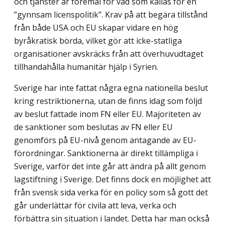
och tjänster är föremål för vad som kallas för en
”gynnsam licenspolitik”. Krav på att begära tillstånd
från både USA och EU skapar vidare en hög
byråkratisk börda, vilket gör att icke-statliga
organisationer avskräcks från att överhuvudtaget
tillhandahålla humanitär hjälp i Syrien.
Sverige har inte fattat några egna nationella beslut
kring restriktionerna, utan de finns idag som följd
av beslut fattade inom FN eller EU. Majoriteten av
de sanktioner som beslutas av FN eller EU
genomförs på EU-nivå genom antagande av EU-
förord­ningar. Sanktionerna är direkt tillämpliga i
Sverige, varför det inte går att ändra på allt genom
lagstiftning i Sverige. Det finns dock en möjlighet att
från svensk sida verka för en policy som så gott det
går underlättar för civila att leva, verka och
förbättra sin situation i landet. Detta har man också