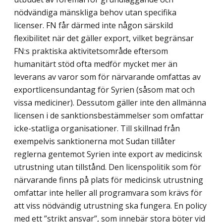
nödvändiga mänskliga behov utan specifika
licenser. FN får därmed inte någon särskild
flexibilitet när det gäller export, vilket begränsar
FN:s praktiska aktivitetsområde eftersom
humanitärt stöd ofta medför mycket mer än
leverans av varor som för närvarande omfattas av
export­licensundantag för Syrien (såsom mat och
vissa mediciner). Dessutom gäller inte den allmänna
licensen i de sanktionsbestämmelser som omfattar
icke-statliga organisationer. Till skillnad från
exempelvis sanktionerna mot Sudan tillåter
reglerna gentemot Syrien inte export av medicinsk
utrustning utan tillstånd. Den licenspolitik som för
närvarande finns på plats för medicinsk utrustning
omfattar inte heller all programvara som krävs för
att viss nödvändig utrustning ska fungera. En policy
med ett ”strikt ansvar”, som innebär stora böter vid