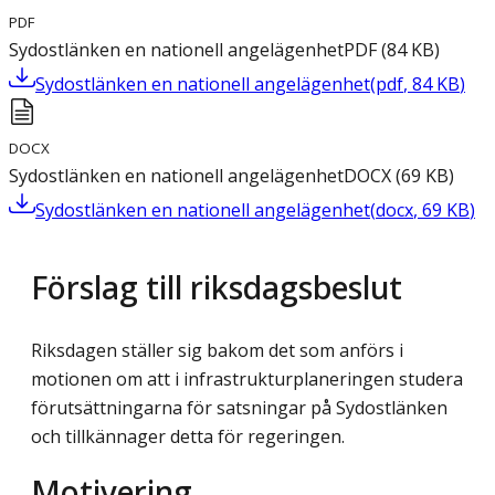
PDF
Sydostlänken en nationell angelägenhet
PDF
(
84
KB
)
Sydostlänken en nationell angelägenhet
(
pdf
,
84
KB
)
DOCX
Sydostlänken en nationell angelägenhet
DOCX
(
69
KB
)
Sydostlänken en nationell angelägenhet
(
docx
,
69
KB
)
Förslag till riksdagsbeslut
Riksdagen ställer sig bakom det som anförs i
motionen om att i infrastrukturplaneringen studera
förutsättningarna för satsningar på Sydostlänken
och tillkännager detta för regeringen.
Motivering