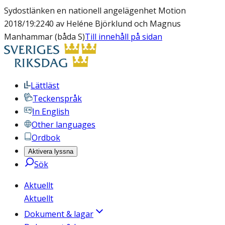
Sydostlänken en nationell angelägenhet Motion
2018/19:2240 av Heléne Björklund och Magnus
Manhammar (båda S)
Till innehåll på sidan
Lättläst
Teckenspråk
In English
Other languages
Ordbok
Aktivera lyssna
Sök
Aktuellt
Aktuellt
Dokument & lagar