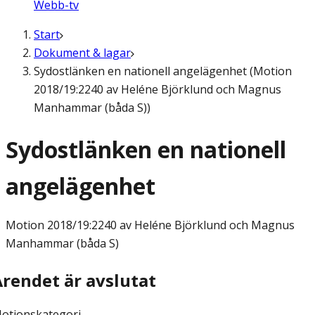
Webb-tv
Start
Dokument & lagar
Sydostlänken en nationell angelägenhet (Motion
2018/19:2240 av Heléne Björklund och Magnus
Manhammar (båda S))
Sydostlänken en nationell
angelägenhet
Motion
2018/19:2240 av Heléne Björklund och Magnus
Manhammar (båda S)
Ärendet är avslutat
otionskategori