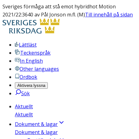
Sveriges förmåga att stå emot hybridhot Motion
2021/22:3640 av Pål Jonson m.fl. (M)
Till innehåll på sidan
Lättläst
Teckenspråk
In English
Other languages
Ordbok
Aktivera lyssna
Sök
Aktuellt
Aktuellt
Dokument & lagar
Dokument & lagar