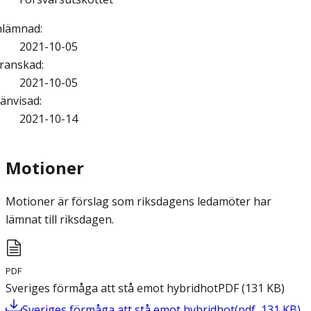
nlämnad
:
2021-10-05
ranskad
:
2021-10-05
änvisad
:
2021-10-14
Motioner
Motioner är förslag som riksdagens ledamöter har
lämnat till riksdagen.
PDF
Sveriges förmåga att stå emot hybridhot
PDF
(
131
KB
)
Sveriges förmåga att stå emot hybridhot
(
pdf
,
131
KB
)