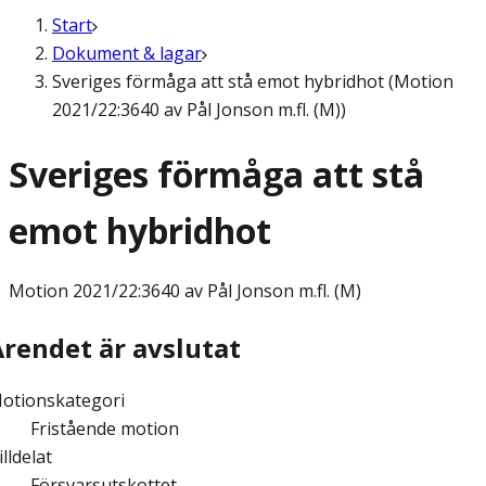
Start
Dokument & lagar
Sveriges förmåga att stå emot hybridhot (Motion
2021/22:3640 av Pål Jonson m.fl. (M))
Sveriges förmåga att stå
emot hybridhot
Motion
2021/22:3640 av Pål Jonson m.fl. (M)
Ärendet är avslutat
otionskategori
Fristående motion
illdelat
Försvarsutskottet