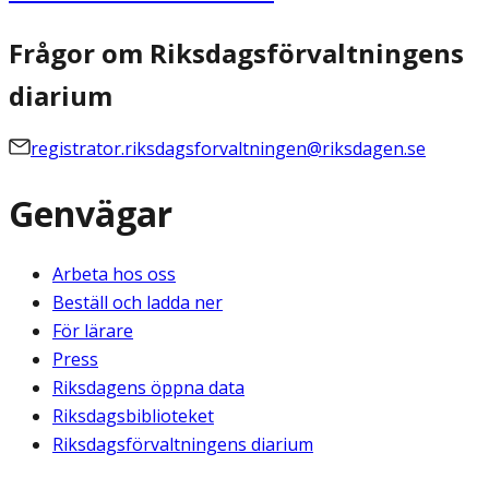
Frågor om Riksdagsförvaltningens
diarium
registrator.riksdagsforvaltningen@riksdagen.se
Genvägar
Arbeta hos oss
Beställ och ladda ner
För lärare
Press
Riksdagens öppna data
Riksdagsbiblioteket
Riksdagsförvaltningens diarium