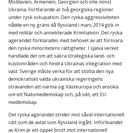
Moldavien, Armenien, Georgien och inte minst
Ukraina. Fortfarande är två georgiska regioner
under rysk ockupation. Den ryska aggressiviteten
nådde en ny gräns då Ryssland i mars 2014 gick in
med militär och annekterade Krimhalvön. Det ryska
agerandet förklarades med behovet av att för­svara
den ryska minoritetens rättigheter. I själva verket
handlade det om att säkra strate­giska land- och
kustområden och hindra Ukrainas integration med
väst. Sverige måste verka för att stötta den nya
demokratiskt valda ukrainska regeringens
strävanden att närma sig Västeuropa och ansöka
om ett Natomedlemskap och, på sikt, ett EU-
medlem­skap.
Det ryska agerandet strider mot såväl internationell
rätt som de avtal som Ryssland ingått. Införlivandet
av Krim är ett öppet brott mot internationell