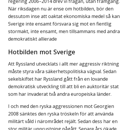
regering 2006–2014 drev vi frågan, utan framgång.
När riksdagen nu är ense om hotbilden, bör den
dessutom inse att oaktat ekonomiska medel så kan
Sverige inte ensamt försvara sig mot en fientlig
stormakt, inte ensamt, men tillsammans med andra
demokratiskt allierade
Hotbilden mot Sverige
Att Ryssland utvecklats i allt mer aggressiv riktning
måste styra våra säkerhetspolitiska vägval. Sedan
sekelskiftet har Ryssland gått från en lovande
demokratisk utveckling till att bli en auktoritär stat
som har invaderat två andra europeiska länder.
I och med den ryska aggressionen mot Georgien
2008 sänktes den ryska tröskeln för att använda
militärt våld i närområdet rejält. Sedan dess har en
stor militär upprustning pågått. Senare års ökade