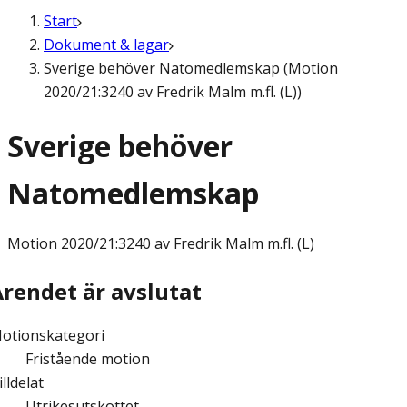
Start
Dokument & lagar
Sverige behöver Natomedlemskap (Motion
2020/21:3240 av Fredrik Malm m.fl. (L))
Sverige behöver
Natomedlemskap
Motion
2020/21:3240 av Fredrik Malm m.fl. (L)
Ärendet är avslutat
otionskategori
Fristående motion
illdelat
Utrikesutskottet