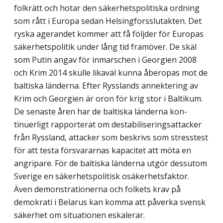
folkrätt och hotar den säkerhetspolitiska ordning
som rått i Europa sedan Helsingforsslutakten. Det
ryska agerandet kommer att få följder för Europas
säkerhetspolitik under lång tid framöver. De skäl
som Putin angav för inmarschen i Georgien 2008
och Krim 2014 skulle likaväl kunna åberopas mot de
baltiska länderna. Efter Rysslands annektering av
Krim och Georgien är oron för krig stor i Baltikum.
De senaste åren har de baltiska länderna kon­
tinuerligt rapporterat om destabiliseringsattacker
från Ryssland, attacker som beskrivs som stresstest
för att testa försvararnas kapacitet att möta en
angripare. För de baltiska länderna utgör dessutom
Sverige en säkerhetspolitisk osäkerhetsfaktor.
Även demon­strationerna och folkets krav på
demokrati i Belarus kan komma att påverka svensk
säkerhet om situationen eskalerar.