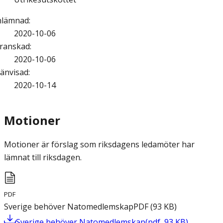
nlämnad
:
2020-10-06
ranskad
:
2020-10-06
änvisad
:
2020-10-14
Motioner
Motioner är förslag som riksdagens ledamöter har
lämnat till riksdagen.
PDF
Sverige behöver Natomedlemskap
PDF
(
93
KB
)
Sverige behöver Natomedlemskap
(
pdf
,
93
KB
)