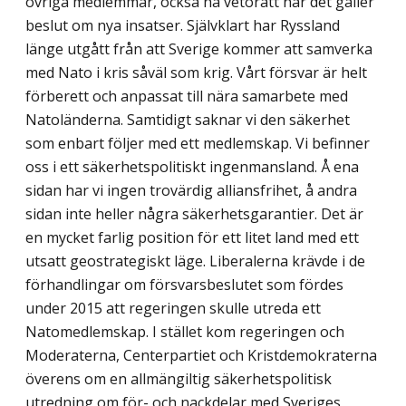
övriga medlemmar, också ha vetorätt när det gäller
beslut om nya insatser. Självklart har Ryssland
länge utgått från att Sverige kommer att samverka
med Nato i kris såväl som krig. Vårt försvar är helt
förberett och anpassat till nära samarbete med
Natoländer­na. Samtidigt saknar vi den säkerhet
som enbart följer med ett medlemskap. Vi befinner
oss i ett säkerhetspolitiskt ingenmansland. Å ena
sidan har vi ingen trovärdig alliansfri­het, å andra
sidan inte heller några säkerhetsgarantier. Det är
en mycket farlig position för ett litet land med ett
utsatt geostrategiskt läge. Liberalerna krävde i de
förhandlingar om försvarsbeslutet som fördes
under 2015 att regeringen skulle utreda ett
Natomedlem­skap. I stället kom regeringen och
Moderaterna, Centerpartiet och Kristdemokraterna
överens om en allmängiltig säkerhetspolitisk
utredning om för- och nackdelar med Sveriges