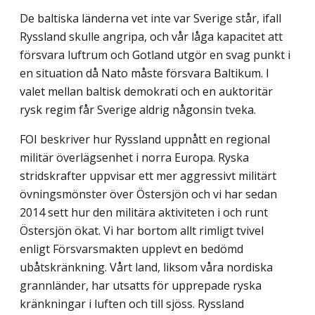
De baltiska länderna vet inte var Sverige står, ifall
Ryssland skulle angripa, och vår låga kapacitet att
försvara luftrum och Gotland utgör en svag punkt i
en situation då Nato måste försvara Baltikum. I
valet mellan baltisk demokrati och en auktoritär
rysk regim får Sverige aldrig någonsin tveka.
FOI beskriver hur Ryssland uppnått en regional
militär överlägsenhet i norra Euro­pa. Ryska
stridskrafter uppvisar ett mer aggressivt militärt
övningsmönster över Öster­sjön och vi har sedan
2014 sett hur den militära aktiviteten i och runt
Östersjön ökat. Vi har bortom allt rimligt tvivel
enligt Försvarsmakten upplevt en bedömd
ubåtskränkning. Vårt land, liksom våra nordiska
grannländer, har utsatts för upprepade ryska
kränkning­ar i luften och till sjöss. Ryssland