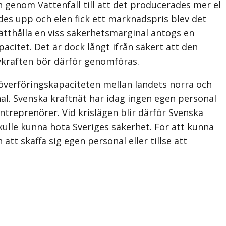
n genom Vattenfall till att det producerades mer el
des upp och elen fick ett marknadspris blev det
rätthålla en viss säkerhetsmarginal antogs en
acitet. Det är dock långt ifrån säkert att den
rvkraften bör därför genomföras.
 överföringskapaciteten mellan landets norra och
al. Svenska kraftnät har idag ingen egen personal
repre­nörer. Vid krislägen blir därför Svenska
kulle kunna hota Sveriges säkerhet. För att kunna
tt skaffa sig egen personal eller tillse att