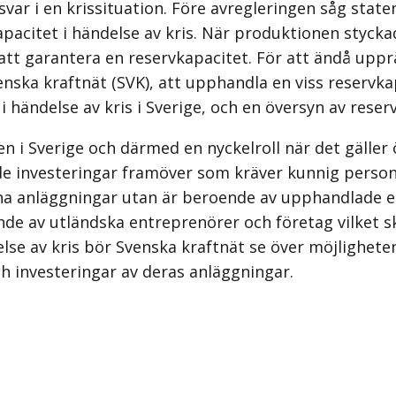
var i en krissituation. Före avregleringen såg state
pacitet i händelse av kris. När produktionen stycka
 att garantera en reservkapacitet. För att ändå upp
enska kraftnät (SVK), att upphandla en viss reservkap
 händelse av kris i Sverige, och en översyn av rese
n i Sverige och därmed en nyckelroll när det gäller
de investeringar framöver som kräver kunnig person
na anläggningar utan är beroende av upphandlade ent
nde av utländska entreprenörer och företag vilket s
se av kris bör Svenska kraftnät se över möjligheten a
ch investeringar av deras anläggningar.