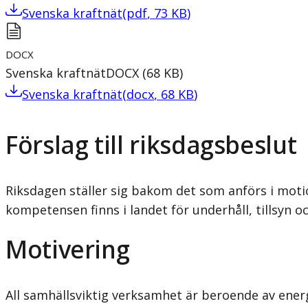
Svenska kraftnät
(
pdf
,
73
KB
)
DOCX
Svenska kraftnät
DOCX
(
68
KB
)
Svenska kraftnät
(
docx
,
68
KB
)
Förslag till riksdagsbeslut
Riksdagen ställer sig bakom det som anförs i motio
kompetensen finns i landet för underhåll, tillsyn o
Motivering
All samhällsviktig verksamhet är beroende av ener