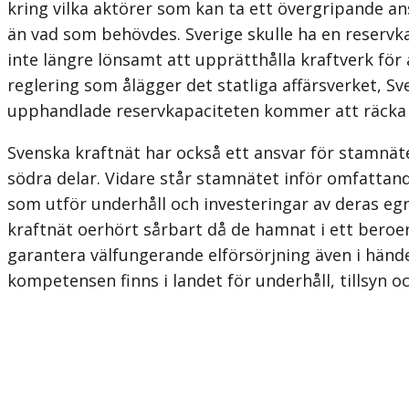
kring vilka aktörer som kan ta ett övergripande ans
än vad som behövdes. Sverige skulle ha en reservka
inte längre lönsamt att upprätthålla kraftverk för
reglering som ålägger det statliga affärsverket, Sv
upphandlade reservkapa­citeten kommer att räcka i
Svenska kraftnät har också ett ansvar för stamnäte
södra delar. Vidare står stamnätet inför omfattan
som utför underhåll och investeringar av deras eg
kraftnät oerhört sårbart då de hamnat i ett beroe
garantera välfungerande elförsörjning även i händel
kompetensen finns i landet för underhåll, tillsyn o