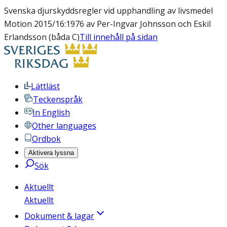
Svenska djurskyddsregler vid upphandling av livsmedel
Motion 2015/16:1976 av Per-Ingvar Johnsson och Eskil
Erlandsson (båda C)
Till innehåll på sidan
Lättläst
Teckenspråk
In English
Other languages
Ordbok
Aktivera lyssna
Sök
Aktuellt
Aktuellt
Dokument & lagar