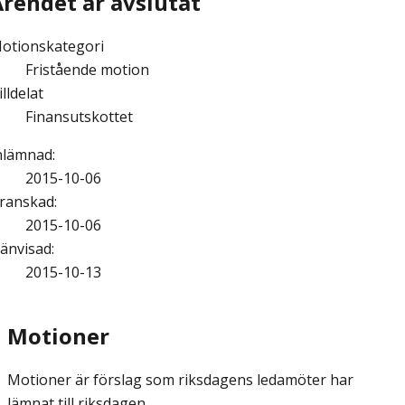
Ärendet är avslutat
otionskategori
Fristående motion
illdelat
Finansutskottet
nlämnad
:
2015-10-06
ranskad
:
2015-10-06
änvisad
:
2015-10-13
Motioner
Motioner är förslag som riksdagens ledamöter har
lämnat till riksdagen.