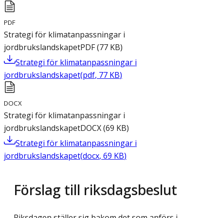
PDF
Strategi för klimatanpassningar i
jordbrukslandskapet
PDF
(
77
KB
)
Strategi för klimatanpassningar i
jordbrukslandskapet
(
pdf
,
77
KB
)
DOCX
Strategi för klimatanpassningar i
jordbrukslandskapet
DOCX
(
69
KB
)
Strategi för klimatanpassningar i
jordbrukslandskapet
(
docx
,
69
KB
)
Förslag till riksdagsbeslut
Riksdagen ställer sig bakom det som anförs i