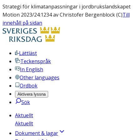
Strategi för klimatanpassningar i jordbrukslandskapet
Motion 2023/24:1234 av Christofer Bergenblock (C)
Till
innehåll på sidan
Lättläst
Teckenspråk
In English
Other languages
Ordbok
Aktivera lyssna
Sök
Aktuellt
Aktuellt
Dokument & lagar