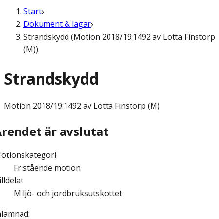
Start
Dokument & lagar
Strandskydd (Motion 2018/19:1492 av Lotta Finstorp
(M))
Strandskydd
Motion
2018/19:1492 av Lotta Finstorp (M)
Ärendet är avslutat
otionskategori
Fristående motion
illdelat
Miljö- och jordbruksutskottet
nlämnad
: