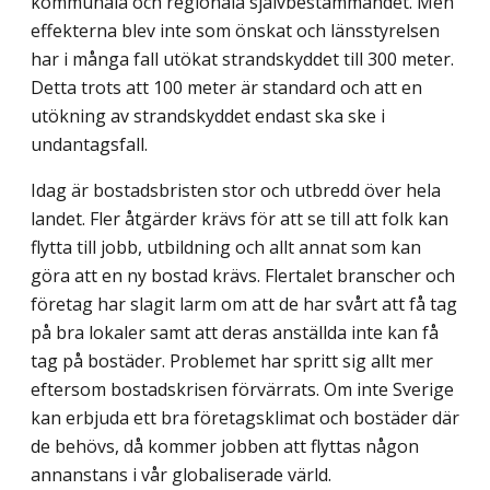
kommunala och regionala själv­bestämmandet. Men
effekterna blev inte som önskat och länsstyrelsen
har i många fall utökat strandskyddet till 300 meter.
Detta trots att 100 meter är standard och att en
utökning av strandskyddet endast ska ske i
undantagsfall.
Idag är bostadsbristen stor och utbredd över hela
landet. Fler åtgärder krävs för att se till att folk kan
flytta till jobb, utbildning och allt annat som kan
göra att en ny bostad krävs. Flertalet branscher och
företag har slagit larm om att de har svårt att få tag
på bra lokaler samt att deras anställda inte kan få
tag på bostäder. Problemet har spritt sig allt mer
eftersom bostadskrisen förvärrats. Om inte Sverige
kan erbjuda ett bra företags­klimat och bostäder där
de behövs, då kommer jobben att flyttas någon
annanstans i vår globaliserade värld.