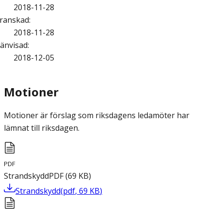
2018-11-28
ranskad
:
2018-11-28
änvisad
:
2018-12-05
Motioner
Motioner är förslag som riksdagens ledamöter har
lämnat till riksdagen.
PDF
Strandskydd
PDF
(
69
KB
)
Strandskydd
(
pdf
,
69
KB
)