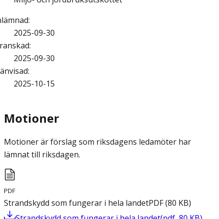
nlämnad
:
2025-09-30
ranskad
:
2025-09-30
änvisad
:
2025-10-15
Motioner
Motioner är förslag som riksdagens ledamöter har
lämnat till riksdagen.
PDF
Strandskydd som fungerar i hela landet
PDF
(
80
KB
)
Strandskydd som fungerar i hela landet
(
pdf
,
80
KB
)