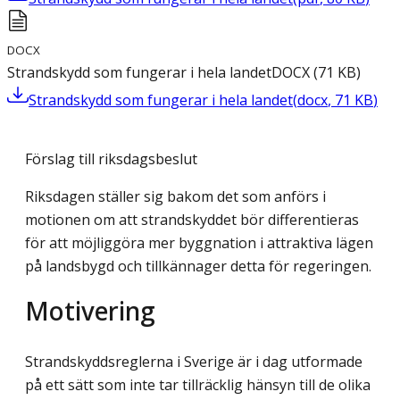
DOCX
Strandskydd som fungerar i hela landet
DOCX
(
71
KB
)
Strandskydd som fungerar i hela landet
(
docx
,
71
KB
)
Förslag till riksdagsbeslut
Riksdagen ställer sig bakom det som anförs i
motionen om att strandskyddet bör differentieras
för att möjliggöra mer byggnation i attraktiva lägen
på landsbygd och tillkännager detta för regeringen.
Motivering
Strandskyddsreglerna i Sverige är i dag utformade
på ett sätt som inte tar tillräcklig hänsyn till de olika