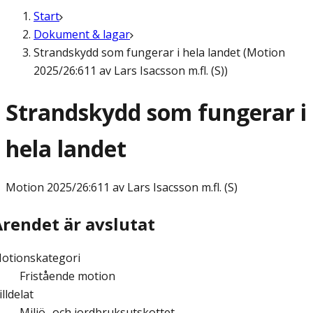
Start
Dokument & lagar
Strandskydd som fungerar i hela landet (Motion
2025/26:611 av Lars Isacsson m.fl. (S))
Strandskydd som fungerar i
hela landet
Motion
2025/26:611 av Lars Isacsson m.fl. (S)
Ärendet är avslutat
otionskategori
Fristående motion
illdelat
Miljö- och jordbruksutskottet