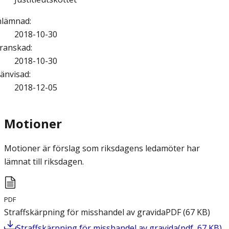
nlämnad
:
2018-10-30
ranskad
:
2018-10-30
änvisad
:
2018-12-05
Motioner
Motioner är förslag som riksdagens ledamöter har
lämnat till riksdagen.
PDF
Straffskärpning för misshandel av gravida
PDF
(
67
KB
)
Straffskärpning för misshandel av gravida
(
pdf
,
67
KB
)