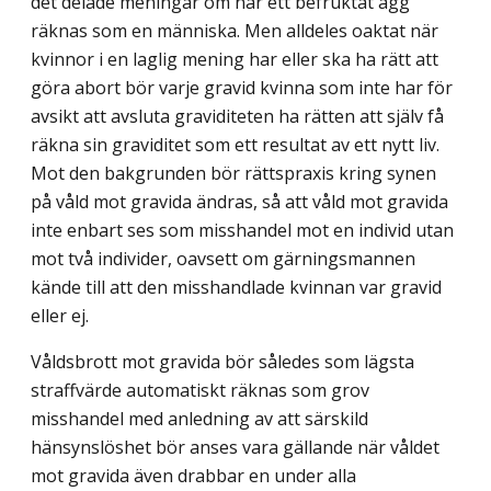
det delade meningar om när ett befruktat ägg
räknas som en människa. Men alldeles oaktat när
kvinnor i en laglig mening har eller ska ha rätt att
göra abort bör varje gravid kvinna som inte har för
avsikt att avsluta graviditeten ha rätten att själv få
räkna sin graviditet som ett resultat av ett nytt liv.
Mot den bakgrunden bör rättspraxis kring synen
på våld mot gravida ändras, så att våld mot gravida
inte enbart ses som misshandel mot en individ utan
mot två individer, oavsett om gärningsmannen
kände till att den misshandlade kvinnan var gravid
eller ej.
Våldsbrott mot gravida bör således som lägsta
straffvärde automatiskt räknas som grov
misshandel med anledning av att särskild
hänsynslöshet bör anses vara gällande när våldet
mot gravida även drabbar en under alla