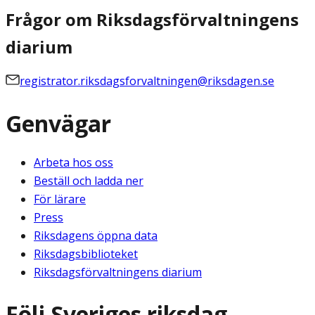
Frågor om Riksdagsförvaltningens
diarium
registrator.riksdagsforvaltningen@riksdagen.se
Genvägar
Arbeta hos oss
Beställ och ladda ner
För lärare
Press
Riksdagens öppna data
Riksdagsbiblioteket
Riksdagsförvaltningens diarium
Följ Sveriges riksdag