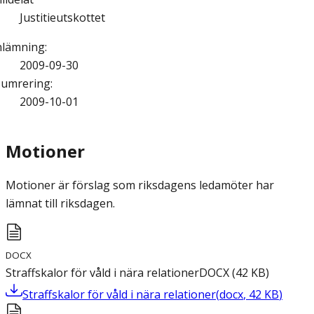
Justitieutskottet
nlämning
:
2009-09-30
umrering
:
2009-10-01
Motioner
Motioner är förslag som riksdagens ledamöter har
lämnat till riksdagen.
DOCX
Straffskalor för våld i nära relationer
DOCX
(
42
KB
)
Straffskalor för våld i nära relationer
(
docx
,
42
KB
)