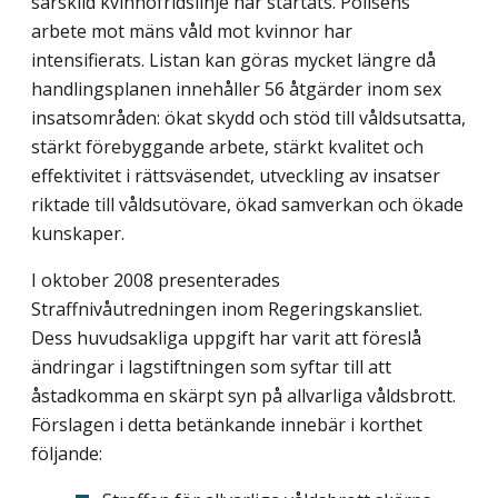
särskild kvinnofridslinje har startats. Polisens
arbete mot mäns våld mot kvinnor har
intensifierats. Listan kan göras mycket längre då
handlingsplanen innehåller 56 åtgärder inom sex
insatsområden: ökat skydd och stöd till våldsutsatta,
stärkt förebyggande arbete, stärkt kvalitet och
effektivitet i rättsväsendet, utveckling av insatser
riktade till våldsutövare, ökad samverkan och ökade
kunskaper.
I oktober 2008 presenterades
Straffnivåutredningen inom Regeringskansliet.
Dess huvudsakliga uppgift har varit att föreslå
ändringar i lagstiftningen som syftar till att
åstadkomma en skärpt syn på allvarliga våldsbrott.
Förslagen i detta betänkande innebär i korthet
följande: