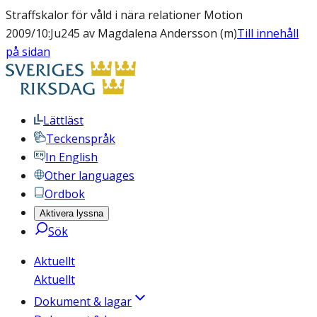
Straffskalor för våld i nära relationer Motion
2009/10:Ju245 av Magdalena Andersson (m)
Till innehåll
på sidan
Lättläst
Teckenspråk
In English
Other languages
Ordbok
Aktivera lyssna
Sök
Aktuellt
Aktuellt
Dokument & lagar