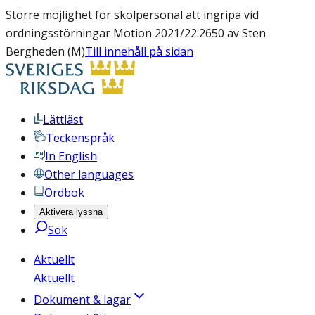
Större möjlighet för skolpersonal att ingripa vid
ordningsstörningar Motion 2021/22:2650 av Sten
Bergheden (M)
Till innehåll på sidan
Lättläst
Teckenspråk
In English
Other languages
Ordbok
Aktivera lyssna
Sök
Aktuellt
Aktuellt
Dokument & lagar