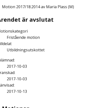
Motion
2017/18:2014 av Maria Plass (M)
Ärendet är avslutat
otionskategori
Fristående motion
illdelat
Utbildningsutskottet
nlämnad
:
2017-10-03
ranskad
:
2017-10-03
änvisad
:
2017-10-13