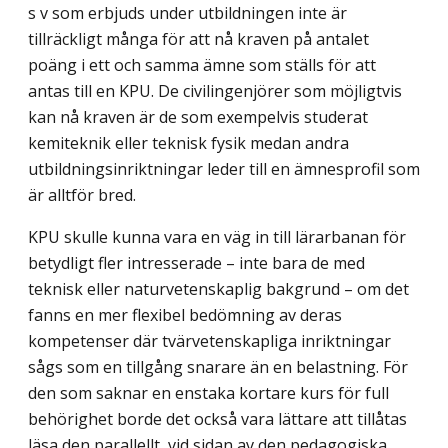
s v som erbjuds under utbildningen inte är
tillräckligt många för att nå kraven på antalet
poäng i ett och samma ämne som ställs för att
antas till en KPU. De civilingenjörer som möjligtvis
kan nå kraven är de som exempelvis studerat
kemiteknik eller teknisk fysik medan andra
utbildningsinriktningar leder till en ämnesprofil som
är alltför bred.
KPU skulle kunna vara en väg in till lärarbanan för
betydligt fler intresserade – inte bara de med
teknisk eller naturvetenskaplig bakgrund – om det
fanns en mer flexibel bedömning av deras
kompetenser där tvärvetenskapliga inriktningar
sågs som en tillgång snarare än en belastning. För
den som saknar en enstaka kortare kurs för full
behörighet borde det också vara lättare att tillåtas
läsa den parallellt, vid sidan av den pedagogiska