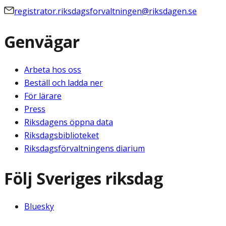
registrator.riksdagsforvaltningen@riksdagen.se
Genvägar
Arbeta hos oss
Beställ och ladda ner
För lärare
Press
Riksdagens öppna data
Riksdagsbiblioteket
Riksdagsförvaltningens diarium
Följ Sveriges riksdag
Bluesky