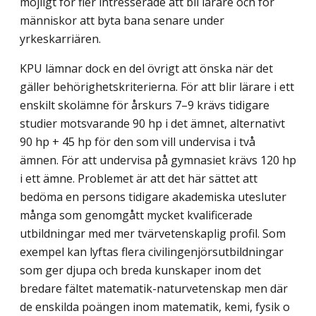
möjligt för fler intresserade att bli lärare och för
människor att byta bana senare under
yrkeskarriären.
KPU lämnar dock en del övrigt att önska när det
gäller behörighetskriterierna. För att blir lärare i ett
enskilt skolämne för årskurs 7–9 krävs tidigare
studier motsvarande 90 hp i det ämnet, alternativt
90 hp + 45 hp för den som vill undervisa i två
ämnen. För att undervisa på gymnasiet krävs 120 hp
i ett ämne. Problemet är att det här sättet att
bedöma en persons tidigare akademiska utesluter
många som genomgått mycket kvalificerade
utbildningar med mer tvärvetenskaplig profil. Som
exempel kan lyftas flera civilingenjörsutbildningar
som ger djupa och breda kunskaper inom det
bredare fältet matematik-naturvetenskap men där
de enskilda poängen inom matematik, kemi, fysik o