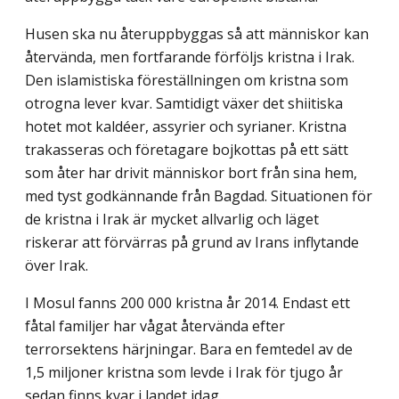
Husen ska nu återuppbyggas så att människor kan
återvända, men fortfarande förföljs kristna i Irak.
Den islamistiska föreställningen om kristna som
otrogna lever kvar. Samtidigt växer det shiitiska
hotet mot kaldéer, assyrier och syrianer. Kristna
trakasseras och företagare bojkottas på ett sätt
som åter har drivit människor bort från sina hem,
med tyst godkännande från Bagdad. Situationen för
de kristna i Irak är mycket allvarlig och läget
riskerar att förvärras på grund av Irans inflytande
över Irak.
I Mosul fanns 200 000 kristna år 2014. Endast ett
fåtal familjer har vågat återvända efter
terrorsektens härjningar. Bara en femtedel av de
1,5 miljoner kristna som levde i Irak för tjugo år
sedan finns kvar i landet idag.