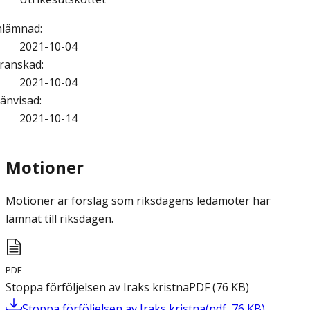
nlämnad
:
2021-10-04
ranskad
:
2021-10-04
änvisad
:
2021-10-14
Motioner
Motioner är förslag som riksdagens ledamöter har
lämnat till riksdagen.
PDF
Stoppa förföljelsen av Iraks kristna
PDF
(
76
KB
)
Stoppa förföljelsen av Iraks kristna
(
pdf
,
76
KB
)