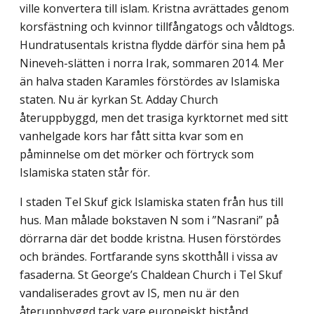
ville konvertera till islam. Kristna avrättades genom
korsfäst­ning och kvinnor tillfångatogs och våldtogs.
Hundratusentals kristna flydde därför sina hem på
Nineveh-slätten i norra Irak, sommaren 2014. Mer
än halva staden Karamles förstördes av Islamiska
staten. Nu är kyrkan St. Adday Church
återuppbyggd, men det trasiga kyrktornet med sitt
vanhelgade kors har fått sitta kvar som en
påminnelse om det mörker och förtryck som
Islamiska staten står för.
I staden Tel Skuf gick Islamiska staten från hus till
hus. Man målade bokstaven N som i ”Nasrani” på
dörrarna där det bodde kristna. Husen förstördes
och brändes. Fort­farande syns skotthåll i vissa av
fasaderna. St George’s Chaldean Church i Tel Skuf
vandaliserades grovt av IS, men nu är den
återuppbyggd tack vare europeiskt bistånd.