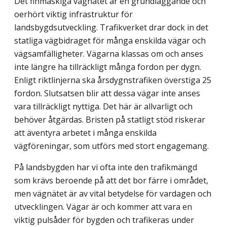
Det finmaskiga vägnätet är en grundläggande och
oerhört viktig infrastruktur för
landsbygdsutveckling. Trafikverket drar dock in det
statliga vägbidraget för många enskilda vägar och
vägsamfälligheter. Vägarna klassas om och anses
inte längre ha tillräckligt många fordon per dygn.
Enligt riktlinjerna ska årsdygnstrafiken överstiga 25
fordon. Slutsatsen blir att dessa vägar inte anses
vara tillräckligt nyttiga. Det här är allvarligt och
behöver åtgärdas. Bristen på statligt stöd riskerar
att äventyra arbetet i många enskilda
vägföreningar, som utförs med stort engagemang.
På landsbygden har vi ofta inte den trafikmängd
som krävs beroende på att det bor färre i området,
men vägnätet är av vital betydelse för vardagen och
utvecklingen. Vägar är och kommer att vara en
viktig pulsåder för bygden och trafikeras under