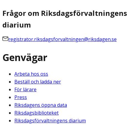
Frågor om Riksdagsförvaltningens
diarium
registrator.riksdagsforvaltningen@riksdagen.se
Genvägar
Arbeta hos oss
Beställ och ladda ner
För lärare
Press
Riksdagens öppna data
Riksdagsbiblioteket
Riksdagsförvaltningens diarium