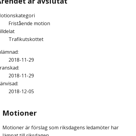
Ärendet är avslutat
otionskategori
Fristående motion
illdelat
Trafikutskottet
nlämnad
:
2018-11-29
ranskad
:
2018-11-29
änvisad
:
2018-12-05
Motioner
Motioner är förslag som riksdagens ledamöter har
lämnat till riksdagen.