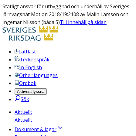
Statligt ansvar för utbyggnad och underhåll av Sveriges
järnvägsnät Motion 2018/19:2108 av Malin Larsson och
Ingemar Nilsson (båda S)
Till innehåll på sidan
Lättläst
Teckenspråk
In English
Other languages
Ordbok
Aktivera lyssna
Sök
Aktuellt
Aktuellt
Dokument & lagar