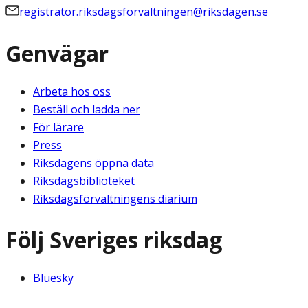
registrator.riksdagsforvaltningen@riksdagen.se
Genvägar
Arbeta hos oss
Beställ och ladda ner
För lärare
Press
Riksdagens öppna data
Riksdagsbiblioteket
Riksdagsförvaltningens diarium
Följ Sveriges riksdag
Bluesky